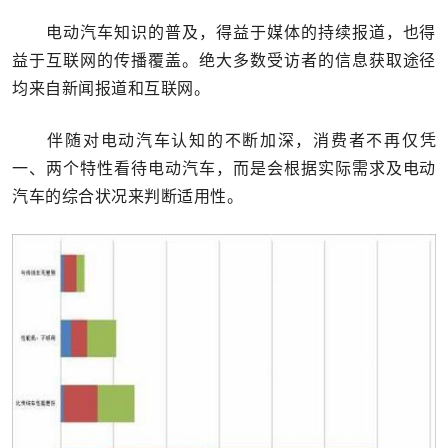
电动汽车知识的普及，得益于媒体的持续报道，也得
益于互联网的传播覆盖。绝大多数受访者的信息获取途径
均来自新闻报道和互联网。
伴随对电动汽车认知的不断加深，消费者不再仅凭
一、两个特性看待电动汽车，而是会根据实际需求及电动
汽车的综合状况来判断适用性。