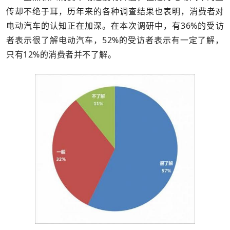
传却不绝于耳，历年来的各种调查结果也表明，消费者对
电动汽车的认知正在加深。在本次调研中，有36%的受访
者表示很了解电动汽车，52%的受访者表示有一定了解，
只有12%的消费者并不了解。