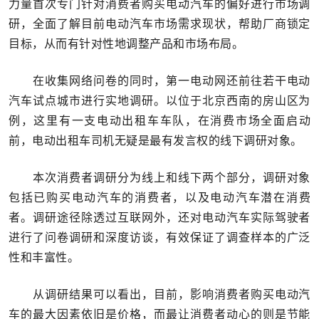
力量首次专门针对消费者购买电动汽车的偏好进行市场调
研，全面了解目前电动汽车市场需求现状，帮助厂商锁定
目标，从而有针对性地调整产品和市场布局。
在收集网络问卷的同时，第一电动网还前往若干电动
汽车试点城市进行实地调研。以位于北京西南的房山区为
例，这里有一支电动出租车车队，在消费市场全面启动
前，电动出租车司机无疑是最有发言权的线下调研对象。
本次消费者调研分为线上和线下两个部分，调研对象
包括已购买电动汽车的消费者，以及电动汽车潜在消费
者。调研途径除透过互联网外，还对电动汽车实际驾驶者
进行了问卷调研和深度访谈，有效保证了调查样本的广泛
性和丰富性。
从调研结果可以看出，目前，影响消费者购买电动汽
车的最大因素依旧是价格，而最让消费者动心的则是节能