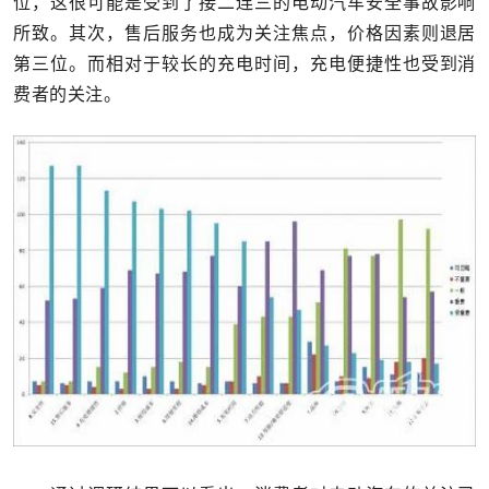
位，这很可能是受到了接二连三的电动汽车安全事故影响
所致。其次，售后服务也成为关注焦点，价格因素则退居
第三位。而相对于较长的充电时间，充电便捷性也受到消
费者的关注。