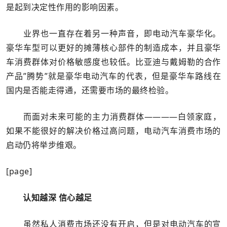
是起到决定性作用的影响因素。
业界也一直存在着另一种声音，即电动汽车豪华化。
豪华车型可以更好的摊薄核心部件的制造成本，并且豪华
车消费群体对价格敏感度也较低。比亚迪与戴姆勒的合作
产品”腾势”就是豪华电动汽车的代表，但是豪华车路线在
国内是否能走得通，还需要市场的最终检验。
而面对未来可能的主力消费群体————白领家庭，
如果不能很好的解决价格过高问题，电动汽车消费市场的
启动仍将举步维艰。
[page]
认知越深 信心越足
虽然私人消费市场还没有开启，但是对电动汽车的宣