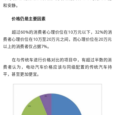
和安静。
价格仍是主要因素
超过60%的消费者心理价位在10万元以下，32%的消
费者心理价位在10万至20万元之间，而心理价位在20万元
以上的消费者仅占据7%。
在与传统车进行价格对比的项目中，有超过半数的消
费者认为，电动汽车价格应该与同级配置的传统汽车持
平，甚至更加便宜。