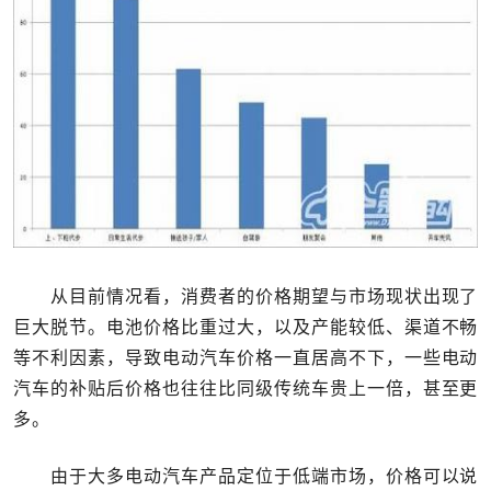
从目前情况看，消费者的价格期望与市场现状出现了
巨大脱节。电池价格比重过大，以及产能较低、渠道不畅
等不利因素，导致电动汽车价格一直居高不下，一些电动
汽车的补贴后价格也往往比同级传统车贵上一倍，甚至更
多。
由于大多电动汽车产品定位于低端市场，价格可以说