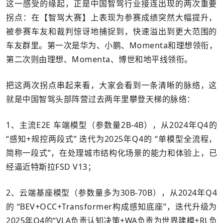
这一感受的缘起，正是中国智驾行业接连出现的两次重要
拐点：在【智驾大赛】上表现为参赛成绩突然大幅提升，
被参赛车友和裁判惊讶地捕捉到，快速溢出到更大范围的
车友群里。第一次是华为、小鹏、Momenta和理想领衔，
第二次则由理想、Momenta、博世和地平线领衔。
把这两次拐点串起来看，大家会看到一条清晰的脉络，这
就是中国智驾头部阵营过去两年里攀登天梯的脉络：
1、主流E2E 车端模型（参数量2B-4B），从2024年Q4的
“感知+规控两段式” 迭代为2025年Q4的 “单模型全流程，
简称一段式”，在处理城市结构化场景的能力和体验上，已
经逼近特斯拉FSD V13；
2、云端基座模型（参数量多为30B-70B），从2024年Q4
的 “BEV+OCC+Transformer构成感知底座”，迭代升级为
2025年Q4的“VLA负责认知决策+WA负责为世界建模+RL负