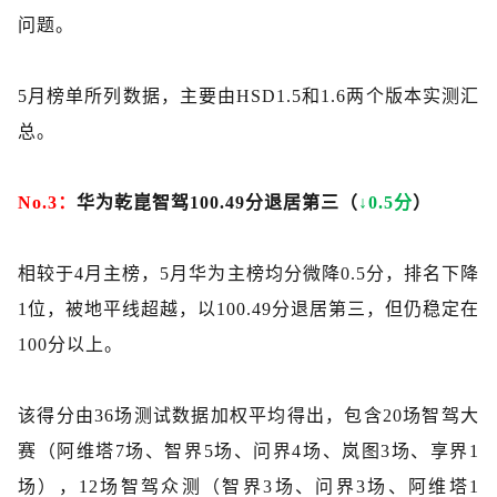
问题。
5月榜单所列数据，主要由HSD1.5和1.6两个版本实测汇
总。
No.3：
华为乾崑智驾
100.49分退居第三（
↓0.5分
）
相较于
4月主榜，5月华为主榜均分微降0.5分，排名下降
1位，被地平线超越，以100.49分退居第三，但仍稳定在
100分以上。
该得分由
36场测试数据加权平均得出，包含20场智驾大
赛（阿维塔7场、智界5场、问界4场、岚图3场、享界1
场），12场智驾众测（智界3场、问界3场、阿维塔1