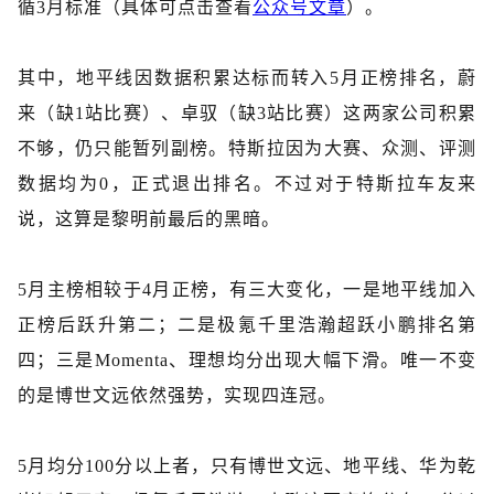
循
3月标准（具体可点击查看
公众号文章
）。
其中，地平线因数据积累达标而转入
5月正榜排名，蔚
来（缺1站比赛）、卓驭（缺3站比赛）这两家公司积累
不够，仍只能暂列副榜。特斯拉因为大赛、众测、评测
数据均为0，正式退出排名。不过对于特斯拉车友来
说，这算是黎明前最后的黑暗。
5月主榜相较于4月正榜，有三大变化，一是地平线加入
正榜后跃升第二；二是极氪千里浩瀚超跃小鹏排名第
四；三是Momenta、理想均分出现大幅下滑。唯一不变
的是博世文远依然强势，实现四连冠。
5月均分100分以上者，只有博世文远、地平线、华为乾