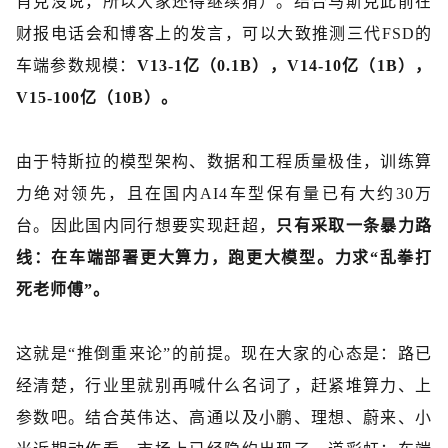
肖克没说，所以大家还得继续猜）。结合马斯克此前在
财报电话会和博客上的发言，可以大致推测三代FSD的
车端参数规模：
V13-1亿（0.1B），V14-10亿（1B），
V15-100亿（10B）。
由于特斯拉的模型架构、数据和工程质量极佳，训练算
力绝对领先，且在国内
AI4车型保有量已有大约30万
台。因此国内同行想要实现赶超，
只有采取一条暴力路
线：在车端部署更大算力，跑更大模型。力求
“乱拳打
死老师傅”。
这就是
“推倒重来论”的前提。现在大家的心态是：路已
经清楚，行业里就别再喊什么名词了，赶紧堆算力、上
参数吧。结合英伟达、高通以及小鹏、理想、蔚来、小