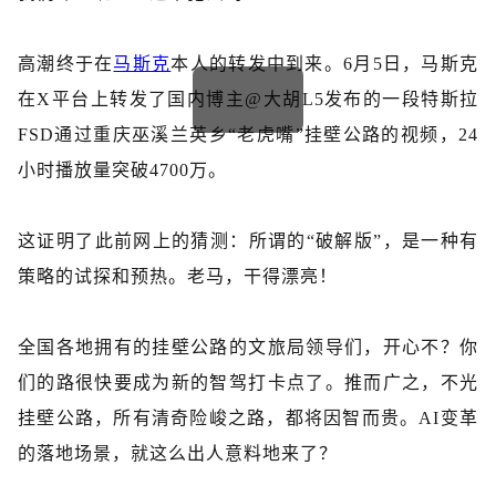
高潮终于在
马斯克
本人的转发中到来。
6月5日，马斯克
在X平台上转发了国内博主@大胡L5发布的一段特斯拉
FSD通过
重庆巫溪兰英乡
“
老虎嘴
”
挂壁公路
的视频，
24
小时播放量突破4700万。
这证明了此前网上的猜测：所谓的
“破解版”，是一种有
策略的试探和预热。老马，干得漂亮！
全国各地拥有的挂壁公路的文旅局领导们，开心不？你
们的路很快要成为新的智驾打卡点了。推而广之，不光
挂壁公路，所有清奇险峻之路，都将因智而贵。
AI变革
的落地场景，就这么出人意料地来了？