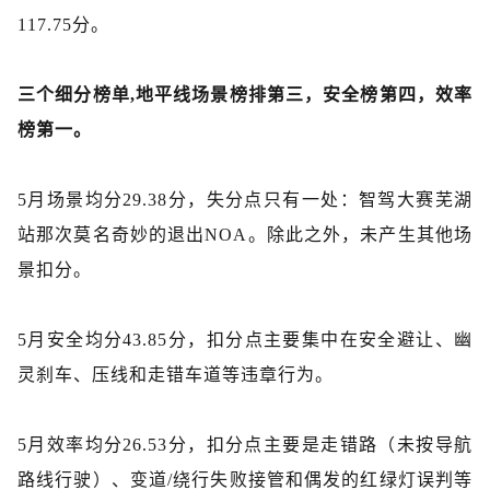
117.75分。
三个细分榜单
,
地平线场景榜排第三，安全榜第四，效率
榜第一。
5月场景均分29.38分，失分点只有一处：智驾大赛芜湖
站那次莫名奇妙的退出NOA。除此之外，未产生其他场
景扣分。
5月
安全
均分
43.85分，
扣分
点
主要
集中在
安全避让
、幽
灵刹车、压线和
走错车道等违章行为。
5月效率均分26.53分，扣分点主要是走错路（未按导航
路线行驶）、变道
/
绕行失败接管和偶发的红绿灯误判等