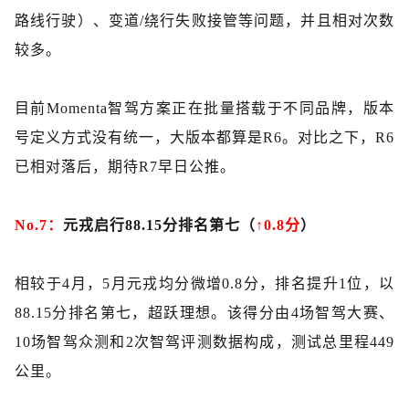
路线行驶）、变道
/
绕行失败接管等问题，并且相对次数
较多。
目前
Momenta智驾方案正在批量搭载于不同品牌，版本
号定义方式没有统一，大版本都算是R6。对比之下，R6
已相对落后，期待R7早日公推。
No.7：
元戎启行
88.15分排名第七（
↑0.8分
）
相较于
4月，5月元戎均分微增0.8分，排名提升1位，以
88.15分排名第七，超跃理想。该得分由4场智驾大赛、
10场智驾众测和2次智驾评测数据构成，测试总里程449
公里。