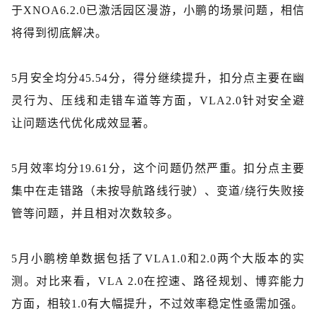
于XNOA6.2.0已激活园区漫游，小鹏的场景问题，相信
将得到彻底解决。
5月
安全
均分
45.54分，得分继续提升，扣分点主要在幽
灵行为、压线和走错车道
等
方面，
VLA2.0针对安全避
让问题迭代优化成效显著。
5月效率均分19.61分，这个问题仍然严重。扣分点主要
集中在走错路（未按导航路线行驶）、变道
/
绕行失败接
管等问题，并且相对次数较多。
5月小鹏榜单数据包括了VLA1
.0
和
2.0两个大版本的实
测。对比来看，VLA 2.0在控速、路径规划、博弈能力
方面，相较1.0有大幅提升，不过效率稳定性亟需加强。