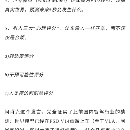
4、
世界模型（
World Model）正式成为FSD核心
：
理解
真实世界，
预测未来
5秒
会发生什么
。
5、
引入三大
“心理评分”
，让车像人一样开车，而不仅
仅是合规。
a)
舒适度评分
b)
干预可能性评分
c)
人类模仿判别器评分
阿肖克这个发言，完全证实了此前国内智驾行业的猜
测：世界模型已经在
FSD V14蒸馏上车（至于VLA，阿