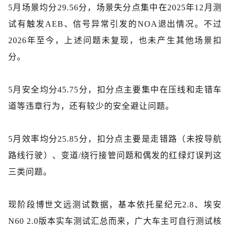
5月场景均分29.56分，场景失分点集中在2025年12月测
试有触发AEB、信号异常引发的NOA退出情况。不过
2026年至今，上述问题未复现，也未产生其他场景扣
分。
5月
安全
均分
45.75分，
扣分
点
主要
集中在压线和
走错车
道等违章行为，
还有较少的
安全避让问题。
5月效率均分25.85分，扣分点主要是走错路（未按导航
路线行驶）、变道
/
绕行接管问题和偶发的红绿灯误判这
三类问题。
现阶段博世文远测试数据，基本依托星纪元
2.8、埃安
N60 2.0版本实车测试汇总而来，广大车主可自行测试核