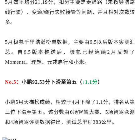
5月效率均分21.19分，扣分主要是走错路（未按导航路
线行驶）、变道
/
绕行失败接管等问题，并且相对次数较
多。
5月极氪千里浩瀚榜单数据，主要由6.5以后版本实测汇
总。自6.5版本推送后，极氪已经连续2月反超了
Momenta、理想、元戎启行和小米。
No.5：
小鹏
92.53分下滑至第五（
↓1.1分
）
小鹏
5月天梯榜成绩，相较于4月下降了1.1分，排名从第
三位下滑至第五。该分数由6场智驾大赛、5场智驾众测
和4场智驾评测数据得出，测试总里程383公里。