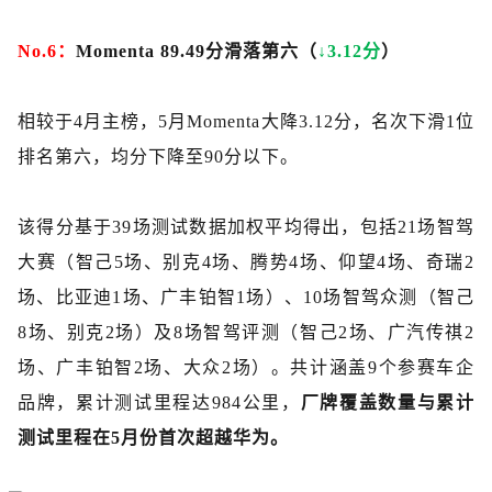
No.6：
Momenta 89.49分滑落第六（
↓3.12分
）
相较于
4月主榜，5月Momenta大降3.12分，名次下滑1位
排名第六，均分下降至90分以下。
该得分基于
39场测试数据加权平均得出，包括21场智驾
大赛（智己5场、别克4场、腾势4场、仰望4场、奇瑞2
场、比亚迪1场、广丰铂智1场）、10场智驾众测（智己
8场、别克2场）及8场智驾评测（智己2场、广汽传祺2
场、广丰铂智2场、大众2场）。共计涵盖9个参赛车企
品牌，累计测试里程达984公里，
厂牌覆盖数量与累计
测试里程在
5月份首次超越华为。