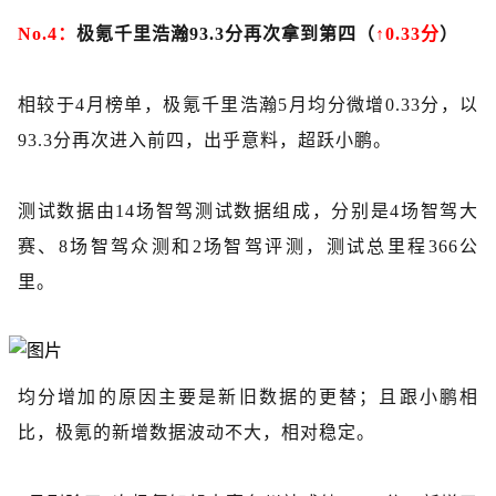
No.4：
极氪千里浩瀚
93.3分再次拿到第四（
↑0.33分
）
相较于
4月榜单，极氪千里浩瀚5月均分微增0.33分，以
93.3分再次进入前四，出乎意料，超跃小鹏。
测试数据由
14场智驾测试数据组成，分别是4场智驾大
赛、8场智驾众测和2场智驾评测，测试总里程366公
里。
均分增加的原因主要是新旧数据的更替；且跟小鹏相
比，极氪的新增数据波动不大，相对稳定。