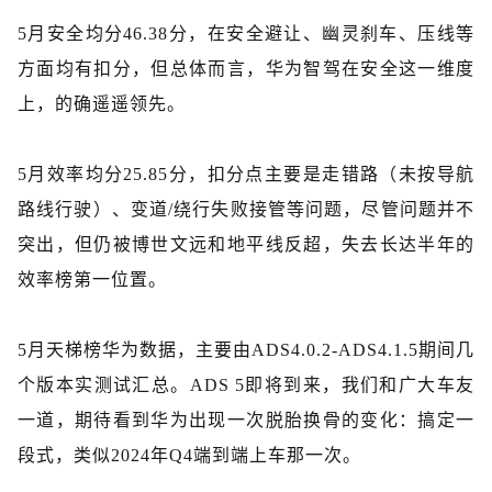
5月
安全
均分
46.38分，在
安全避让
、幽灵刹车、压线
等
方面均有扣分，但总体而言，华为智驾在安全这一维度
上，的确遥遥领先
。
5月效率均分25.85分，扣分点主要是走错路（未按导航
路线行驶）、变道
/
绕行失败接管等问题，尽管问题并不
突出，但仍被博世文远和地平线反超，失去长达半年的
效率榜第一位置。
5月天梯榜华为数据，主要由ADS4.0
.2
-ADS4.1.5期间几
个版本实测试汇总。ADS 5即将到来，我们和广大车友
一道，期待看到华为出现一次脱胎换骨的变化：搞定一
段式，类似2024年Q4端到端上车那一次。