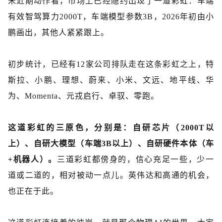
米近期动作看，市场上已经隐约出现了一道彩虹：车端
有效智驾算力2000T，车端模型参数3B，2026年初由小
鹏画出，其他人紧紧跟上。
初步统计，已经有
12家公司排队走在这条彩虹之上，特
斯拉、小鹏、理想、蔚来、小米、文远、地平线、华
为、Momenta、元戎启行、卓驭、零跑。
这道彩虹的三原色，分别是：自研芯片（
2000T以
上）、自研大模型（车端3B以上）、自研硬件本体（车
+机器人）。
三道彩虹都傍身的，信心充足一些，少一
道或二道的，相对被动一点儿。英伟达和高通的机会，
也正在于此。