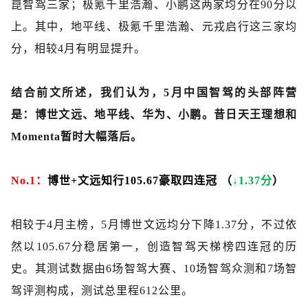
崑智驾三家；极氪千里浩瀚、小鹏这两家均分在90分以
上。其中，地平线、极氪千里浩瀚、元戎启行这三家均
分，相较4月有明显提升。
结合前文所述，我们认为，
5月中国智驾的头部阵营
是：博世文远、地平线、华为、小鹏。昔日天王理想和
Momenta暂时大幅落后。
No.1：
博世
+文远知行105.67豪取四连冠 （
↓1.37分
）
相较于
4月主榜，5月博世文远均分下降1.37分，不过依
然以105.67分稳居第一，创造智驾天梯榜四连冠的历
史。其测试数据由6场智驾大赛、10场智驾众测和7场智
驾评测构成，测试总里程612公里。