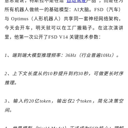
意思是说，
特斯拉不是在造
“
自动驾驶
产品”，而是在为
所有机器人做统一
的基础模型：
AI大脑。
FSD（汽车）
与 Optimus（人形机器人）共享同一套神经网络架构
，
今天
会
开车，明天
就可以
在工厂搬箱子。
在这次演讲
里，他第一次公开了
FSD V14 关键技术参数
：
1、
端到端大模型推理频率
：
36Hz（行业普遍10Hz）。
2、
上下文长度从约
10秒提升到约30秒，可做更长时序
推理。
3、
输入约
20亿token
，
输出仅
2个token
，
简化决策空
间。