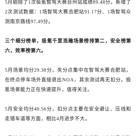
5月剔除了1次极氪智驾大赛台州站成绩89.48分。新增了
2次测试数据：1场智驾大赛合肥站91.17分、1场智驾众
测南京路线97.49分。
三个细分榜单，极氪千里浩瀚场景榜排第二，安全榜第
六，效率榜第六。
5月场景均分29.38分，失分点集中在智驾大赛合肥站，
在终点停车场外直接退出NOA，其余测试再无扣分。极
氪场景能力正在快速提升，值得关注。
5月
安全
均分
40.56分，扣分点主要在
安全避让
、压线和
走错车道
等
方面，相比
4月进步不大
。