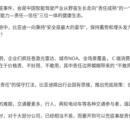
底事件，会是中国智能驾驶产业从野蛮生长走向"责任成熟"的一
“能力—责任—信任”三位一体的健康生态。
中，比亚迪一向秉持“安全是最大的豪华”，保持蓄势和埋头发力
来？
，企业们疯狂卷激光雷达、城市NOA、全场景覆盖， C 端消
在于价格贵、不好用、不敢用，其中责任边界模糊带来的 “不敢
担责任”的保守打法，比亚迪跳出行业固有思维，推出兜底政策：合
的难题，交通要素多，行人、两轮电动车等各种交通参与者，道
好，对于大部分公司，已经相当不易，而要开到可以兜底事故责