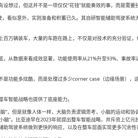
有设想过，但这并不是一项仅仅“花钱”就能奏效的事，而是需要
驾驶，看似意外，实则准备和积蓄已久。其自研智能辅助驾驶系统
上百万辆装车，大量的车跑在路上，不仅是对技术的充分验证，
底，从数据来看成效显著，功能使用率从21%升至93%、事故
是功能多炫酷，而是处理过多少corner case（边缘场景）
整车智能战略也提供了底座能力。
大脑”，但是就像人体一样，大脑负责逻辑思考，小脑的运动和协
“小脑”。比亚迪早在2023年就提出整车智能战略，并斥资上亿
辅助驾驶系统做到更快的响应，以及在整车层面实现更多冗余性