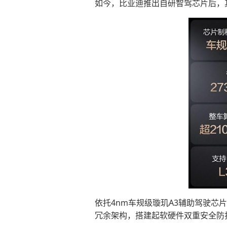
如今，比亚迪推出自研智驾芯片后，
依托4nm车规级璇玑A3辅助驾驶芯
冗余架构，搭建起软硬件双重安全防