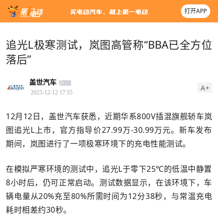
打开APP
追光L极寒测试，岚图高管称“BBA已全方位
落后”
盖世汽车
A+
2025-12-12 17:55
12月12日，盖世汽车获悉，近期华系800V插混旗舰轿车岚
图追光L上市，官方指导价27.99万-30.99万元。新车发布
期间，岚图进行了一项极寒环境下的充电性能测试。
在模拟严寒环境的测试中，追光L于零下25℃的低温中静置
8小时后，仍可正常启动。测试数据显示，在该环境下，车
辆电量从20%充至80%所需时间为12分38秒，与常温充电
耗时相差约30秒。