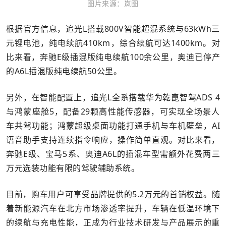
图片来源：岚图
根据官方信息，追光L搭载800V智能超混系统与63kWh三
元锂电池，纯电续航410km，综合续航可达1400km。对
比来看，奔驰E级插混版纯电续航100余公里，奥迪已停产
的A6L插混版纯电续航50公里。
另外，在智能配置上，追光L全系搭载华为乾崑智驾ADS 4
与鸿蒙座舱5，配备29颗高性能传感器，可实现全场景人
车共驾功能；鸿蒙超级桌面功能打通手机与车机壁垒，AI
语音助手支持连续指令响应，操作简单直观。对比来看，
奔驰E级、宝马5系、奥迪A6L的插混车型需额外花费两三
万元选装功能有限的驾驶辅助系统。
目前，购车用户可享受品牌提供的5.2万元的首销权益。随
着新能源汽车在北方市场渗透率提升，车辆在低温环境下
的续航与充电性能，正成为行业技术研发与产品展示的重