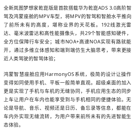
全新岚图梦想家乾崑版是首款搭载华为乾崑ADS 3.0高阶智
驾及鸿蒙座舱的MPV车型，将MPV的智驾和智舱水平推向
了前所未有的高度，堪称业界的天花板。192线激光雷
达、毫米波雷达和高性能摄像头，共29个智能感知硬件，
全方位保障行车安全；城市NOA+高速NOA实现有路就能
开，通过多维立体感知和端到端仿生大脑思考，带来更接
近人类驾驶的智驾体验；
鸿蒙智慧座舱应用HarmonyOS系统，极简的设计让操作
变得如同使用手机、平板一般简单直观。超级桌面的加入
更是实现了手机与车机的无缝协同，手机应用生态的同步
上车让用户在车内也能享受到与手机相同的便捷体验。无
论是导航、音乐、视频还是日历、备忘录等信息，都能在
车内外实现无缝流转，为用户带来前所未有的先进智能生
态体验。