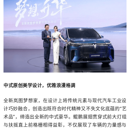
中式原创美学设计，优雅浪漫格调
全新岚图梦想家，在设计上将传统元素与现代汽车工业设
计巧妙融合，创造出既符合时代精神又不失文化底蕴的“艺
术品”，缔造出全新的中式豪华。鲲鹏展翅贯穿式前大灯组
与扶摇直上前格栅相得益彰，不仅展现了车辆的力量感与