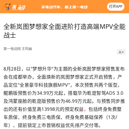
打开APP
全新岚图梦想家全面进阶打造高端MPV全能
战士
第一电动网
王鸣幽
A+
8月28日，以“梦想升华”为主题的全新岚图梦想家预售发布
会在成都举办，全面焕新的岚图梦想家正式开启预售，产
品定位“全景豪华科技旗舰MPV”，本次预售共两个版型，
鲲鹏版预售价为34.99万元起，搭载华为乾崑智驾ADS 3.0
及鸿蒙座舱的乾崑版预售价为46.99万元起。与预售同步推
出的还有价值至高13998元的预定权益
，
包括终身免费整
车质保、终身免费三电质保、终身免费基础保养（1次/
年）、提前锁定上市首销权益优先排产交付等。