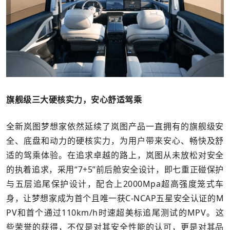
旗舰级三大硬核实力，安心舒适驾乘
全新岚图梦想家依然延续了岚图产品一直拥有的旗舰级安
全、底盘和动力的硬核实力，为用户带来安心、畅快及舒
适的驾乘体验。在追求卓越的路上，岚图从未放松对安全
的执着追求，采用“7+5”前后舱安全设计，即七重正碰保护
与五层追尾保护设计，配合上2000Mpa超高强度笼式车
身，让梦想家成为首个且唯一获C-NCAP五星安全认证的M
PV和首个通过110km/h时速超美标追尾测试的MPV。这
些荣誉的获得，不仅是对其安全性能的认可，更是对其品