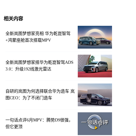
相关内容
全新岚图梦想家亮相 华为乾崑智驾
+鸿蒙座舱首次搭载MPV
全新岚图梦想家搭华为乾崑智驾ADS
3.0：升级192线激光雷达
自研的岚图为何选择联合华为造车 岚
图CEO：为了不闭门造车
一句话点评6月MPV：腾势D9很强，
但它更顶