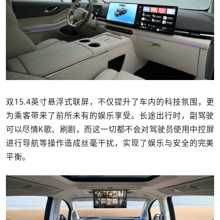
双15.4英寸悬浮式联屏，不仅提升了车内的科技氛围，更
为乘客带来了前所未有的娱乐享受。长途出行时，副驾驶
可以尽情K歌、刷剧，而这一切都不会对驾驶员使用中控屏
进行导航等操作造成丝毫干扰，实现了娱乐与安全的完美
平衡。