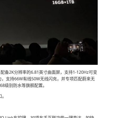
配备2K分辨率的6.81英寸曲面屏，支持1-120Hz可变
力，支持66W有线50W无线闪充，并专项匹配蔚来无
68级别防水等旗舰配置。
口。
 Link车控键，30项车手互联功能一键直达，如快