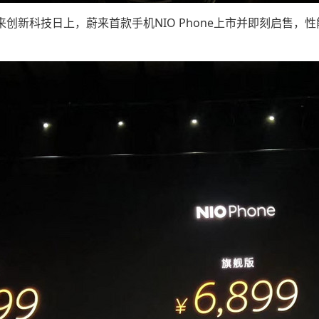
023蔚来创新科技日上，蔚来首款手机NIO Phone上市并即刻启售，性能版