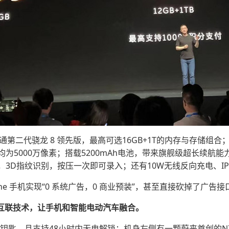
高通第二代骁龙 8 领先版，最高可选16GB+1T的内存与存储组合；
为5000万像素；搭载5200mAh电池，带来旗舰级超长续航能
3D指纹识别，按压一次即可录入；还有10W无线反向充电、IP
ne 手机实现“0 系统广告，0 商业预装”，甚至直接砍掉了广告接
蔚来全景互联技术，让手机和智能电动汽车融合。
钥匙，且支持48小时内无电解锁；机身左侧有一颗蔚来首创的NIO