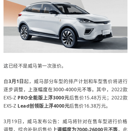
这
已经不是威马第一次涨价。
自
3月1日
起，威马部分车型的排产计划和车型售价将进行
逐步调整，
上涨幅度在3000-4000元不等
。
其中，2022款
EX5-Z
PRO全能版
上浮3000元
后售价15.48万元；2022款
EX5-Z
Lead创领版
上浮4000元
后售价16.38万元。
3月19日，威马发布公告：威马将针对在售车型进行价格
调整，综合补贴后售价
上调幅度为7000-26000元不等
，此