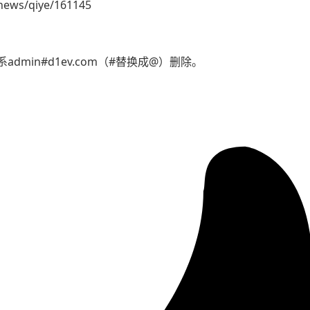
news/qiye/161145
min#d1ev.com（#替换成@）删除。