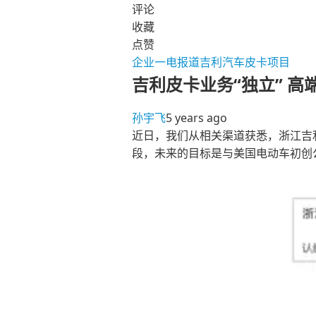
评论
收藏
点赞
企业
一电报道
吉利汽车
皮卡项目
吉利皮卡业务“独立” 高端
孙宇飞
5 years ago
近日，我们从相关渠道获悉，浙江吉
段，未来的目标是与美国电动车初创公司