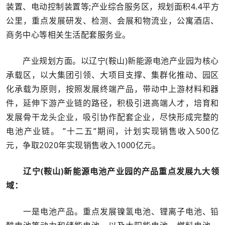
装置、电动控制装置等;产业综合服务区，规划面积4.4平方
公里，重点发展研发、检测、会展和物流业，公寓酒店、
商务中心等相关生活配套服务业。
产业规划方面。以辽宁(鞍山)新能源电池产业园为核心
承载区，以大集团引领、大项目支撑、集群化推动、园区
化承载为原则，按照发展终端产品，带动中上游材料和器
件，延伸下游产业链的路径，积极引进高端人才，培育和
发展骨干龙头企业，吸引协作配套企业，尽快形成完整的
电池产业链。 ”十二五”期间，计划实现销售收入500亿
元，争取2020年实现销售收入1000亿元。
辽宁(鞍山)新能源电池产业园的产品重点发展九大领
域：
一是电池产品。重点发展镍氢电池、锂离子电池、铅