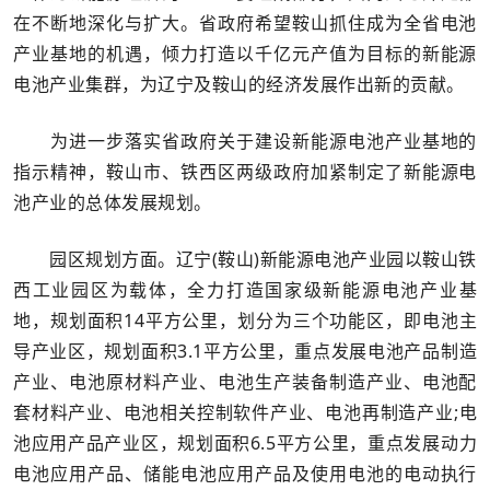
在不断地深化与扩大。省政府希望鞍山抓住成为全省电池
产业基地的机遇，倾力打造以千亿元产值为目标的新能源
电池产业集群，为辽宁及鞍山的经济发展作出新的贡献。
为进一步落实省政府关于建设新能源电池产业基地的
指示精神，鞍山市、铁西区两级政府加紧制定了新能源电
池产业的总体发展规划。
园区规划方面。辽宁(鞍山)新能源电池产业园以鞍山铁
西工业园区为载体，全力打造国家级新能源电池产业基
地，规划面积14平方公里，划分为三个功能区，即电池主
导产业区，规划面积3.1平方公里，重点发展电池产品制造
产业、电池原材料产业、电池生产装备制造产业、电池配
套材料产业、电池相关控制软件产业、电池再制造产业;电
池应用产品产业区，规划面积6.5平方公里，重点发展动力
电池应用产品、储能电池应用产品及使用电池的电动执行