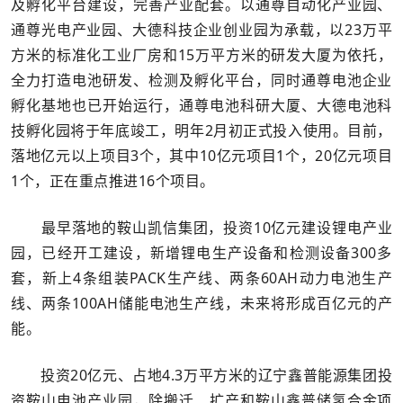
及孵化平台建设，完善产业配套。以通尊自动化产业园、
通尊光电产业园、大德科技企业创业园为承载，以23万平
方米的标准化工业厂房和15万平方米的研发大厦为依托，
全力打造电池研发、检测及孵化平台，同时通尊电池企业
孵化基地也已开始运行，通尊电池科研大厦、大德电池科
技孵化园将于年底竣工，明年2月初正式投入使用。目前，
落地亿元以上项目3个，其中10亿元项目1个，20亿元项目
1个，正在重点推进16个项目。
最早落地的鞍山凯信集团，投资10亿元建设锂电产业
园，已经开工建设，新增锂电生产设备和检测设备300多
套，新上4条组装PACK生产线、两条60AH动力电池生产
线、两条100AH储能电池生产线，未来将形成百亿元的产
能。
投资20亿元、占地4.3万平方米的辽宁鑫普能源集团投
资鞍山电池产业园，除搬迁、扩产和鞍山鑫普储氢合金项