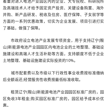
着重对进入电池产业园区内的企业、大专院校、科研院所
及高端技术人才给予固定资产投资、关键设备购置、海外
并购、新产品研发、税收及住房、医疗保障、子女就学等
方面的一系列优惠政策，切实为企业发展、项目引进打实
了基础，做强了保障。
市政府设立电池产业发展专项资金，用于支持辽宁(鞍
山)新能源电池产业园园区内电池企业的土地整理、基础设
施建设和高端人才生活补助等方面，支持额度不低于企业
土地整理、基础设施建设实际投资的10%。
城市配套费以及市级以下行政性事业收费按标准缴纳
后全额返还;经营服务性收费按最低标准收取。
租赁辽宁(鞍山)新能源电池产业园园区标准厂房的，园
区免收3年租金;购买园区标准厂房的，园区给予成本价优
惠。