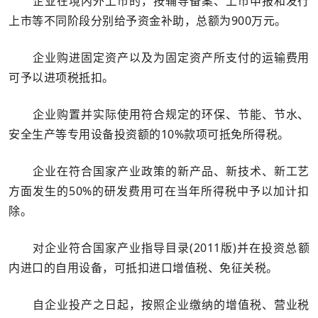
企业在境内外上市的，按辅导备案、上市申报和发行
上市等不同阶段分别给予资金补助，总额为900万元。
企业购进固定资产以及为固定资产所支付的运输费用
可予以进项税抵扣。
企业购置并实际使用符合规定的环保、节能、节水、
安全生产等专用设备投资额的10%款项可抵免所得税。
企业在符合国家产业政策的新产品、新技术、新工艺
方面发生的50%的研发费用可在当年所得税中予以加计扣
除。
对企业符合国家产业指导目录(2011版)并在投资总额
内进口的自用设备，可抵扣进口增值税、免征关税。
自企业投产之日起，按照企业缴纳的增值税、营业税