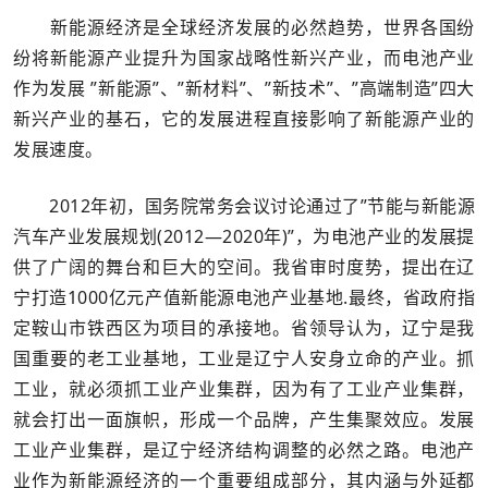
新能源经济是全球经济发展的必然趋势，世界各国纷
纷将新能源产业提升为国家战略性新兴产业，而电池产业
作为发展 ”新能源”、”新材料”、”新技术”、”高端制造”四大
新兴产业的基石，它的发展进程直接影响了新能源产业的
发展速度。
2012年初，国务院常务会议讨论通过了”节能与新能源
汽车产业发展规划(2012―2020年)”，为电池产业的发展提
供了广阔的舞台和巨大的空间。我省审时度势，提出在辽
宁打造1000亿元产值新能源电池产业基地.最终，省政府指
定鞍山市铁西区为项目的承接地。省领导认为，辽宁是我
国重要的老工业基地，工业是辽宁人安身立命的产业。抓
工业，就必须抓工业产业集群，因为有了工业产业集群，
就会打出一面旗帜，形成一个品牌，产生集聚效应。发展
工业产业集群，是辽宁经济结构调整的必然之路。电池产
业作为新能源经济的一个重要组成部分，其内涵与外延都