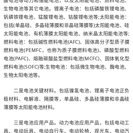
酸电池等动力和储能电池，以及太阳能电池、燃料电池、
生物电池等其它电池。锂离子电池：包括磷酸铁锂电池、
钒磷铁锂电池、锰酸锂电池、钴酸锂电池等;太阳能电池：
包括(单晶硅、多晶硅薄膜和非晶硅薄膜等)太阳能电池、硅
太阳能电池、有机薄膜太阳能电池、纳米晶太阳能电池等;
燃料电池：包括碱性燃料电池(AFC)、固体高分子型质子膜
燃料电池(PEMFC，也称为质子膜燃料电池)、磷酸型燃料
电池(PAFC)、熔融碳酸盐型燃料电池(MCFC)、固体氧化型
燃料电池(SOFC)等;生物电池：包括微生物电池、酶电池、
生物太阳电池等。
二是电池关键材料。包括镍氢电池、锂离子电池正负
极材料、电解液、隔膜等，单晶硅、多晶硅薄膜和非晶硅
薄膜等太阳能电池材料。
三是电池应用产品。动力电池应用产品，包括电动工
具、电动玩具、电动自行车、电动轮椅、观光车、电动汽