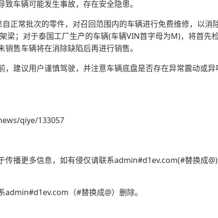
导致车辆可能发生事故，存在安全隐患。
用来自正常批次的零件，对召回范围内的车辆进行免费维修，以消
前桥架梁；对于泰国工厂生产的车辆(车辆VIN首字母为M)，将首
未销售车辆将在消除缺陷后再进行销售。
前，建议用户谨慎驾驶，并注意车辆底盘是否存在异常震动或异
news/qiye/133057
播更多信息，如有侵仅请联系admin#d1ev.com(#替换成
min#d1ev.com（#替换成@）删除。