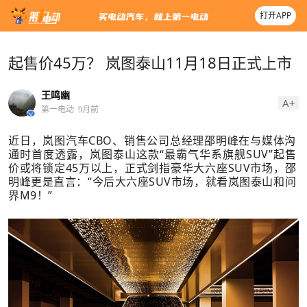
打开APP
起售价45万？ 岚图泰山11月18日正式上市
王鸣幽
A+
第一电动
9月前
近日，岚图汽车CBO、销售公司总经理邵明峰在与媒体沟
通时首度透露，岚图泰山这款“最霸气华系旗舰SUV”起售
价或将锁定45万以上，正式剑指豪华大六座SUV市场，邵
明峰更是直言：“今后大六座SUV市场，就看岚图泰山和问
界M9！”