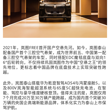
2021年，岚图FREE首开国产空悬先河。如今，岚图泰山
配备国产首个三腔空气悬架，成为世界前五、中国第一配
备三腔空气悬架的车型，同时搭配EDC魔毯底盘与双向1
6°后轮转向，不仅持续巩固岚图作为中国“空悬之王”的领
先地位，更标志着中国品牌在底盘技术上实现突破性跨
越。
此外，岚图泰山搭载华为乾崑智驾ADS4与鸿蒙座舱5，以
及800V岚海智能超混系统与65度5C超快充电池，在智
能、驾控与豪华维度硬核登顶。值得关注的是，岚图仅用
7个月完成20万至30万辆产能跨越，成为国内首个突破30
万辆的央国企高端新能源品牌，体系化实力为泰山上市保
驾护航。