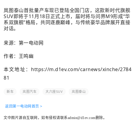
岚图泰山首批量产车现已登陆全国门店，这款新时代旗舰
SUV即将于11月18日正式上市，届时将与问界M9形成“华
系双旗舰”格局，共同逐鹿巅峰，与传统豪华品牌展开直接
对话。
来源：第一电动网
作者：王鸣幽
本文地址：
https://m.d1ev.com/carnews/xinche/2784
81
新车
岚图汽车
大六座SUV
岚图泰山
返回第一电动网首页 >
文中图片源自互联网，如有侵权请联系admin@d1ev.com删除。