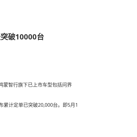
突破10000台
台。鸿蒙智行旗下已上市车型包括问界
布累计定单已突破20,000台
。
即
5月1