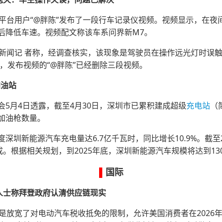
频平台用户“@胖陈”发布了一段行车记录仪视频。视频显示，在
后降低车速。视频配文称该车系问界新M7。
星新闻记 者称，经调查核实，该现象是驾驶员在操作远光灯时误
，发布视频的“@胖陈”已经删除三段视频。
加油站
5月4日透露，截至4月30日，深圳市已累积建成超级
充电站
（
加油枪数量。
深圳新能源汽车充电量达6.7亿千瓦时，同比增长10.9%。截至
成。根据相关规划，到2025年底，深圳新能源汽车规模将达到13
▌
国际
人士称拜登政府认清供应链现实
是放宽了对电动汽车税收抵免的限制，允许美国消费者在2026