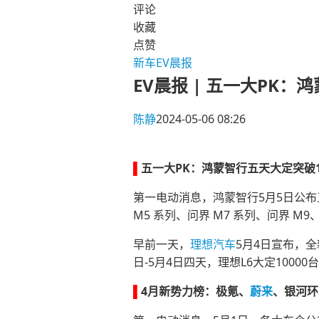
评论
收藏
点赞
新车
EV晨报
EV晨报 | 五一大PK：
陈静
2024-05-06 08:26
▌
五一大PK：鸿蒙智行五天
大定突破1
第一电动消息，
鸿蒙智行
5月5日
公布
M5 系列、问界 M7 系列、问界 M9、
早前一天，
理想汽车
5月4日
宣布
，全
日-5月4日
四天，理想L6
大定10000台
▌
4月新势力榜：极氪
、
蔚来
、
银河环