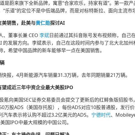
道是蔚来旗下全新品牌，寓意“合家欢乐，持家有道”。第一款产品
，“乐道”的定位不是中低端品牌，而是对标特斯拉、面向主流市
在美销售，赴美与
黄仁勋
探讨AI
人、董事长兼 CEO
李斌
日前通过其抖音账号发布视频称，自己
讨 AI 的发展方向。李斌表示，自己在这段时间内参与了北大北加
称，希望中国品牌的新车能够早一点在美国销售。
万辆
快报，4月新能源汽车销量31.3万辆，去年同期销量21万辆。
望成近三年中资企业最大美股IPO
极氪向美国SEC证券交易委员会提交了更新后的红鲱鱼版招股书，
0万股ADS（美国存托股），每份ADS对应10股普通股，发行价
利汽车表示将认购不超过3.2亿美元的ADS。
宁德时代
、Mobi
来美国IPO中最大规模的中国公司。
然熄灭：车主操作失误，问题已解决