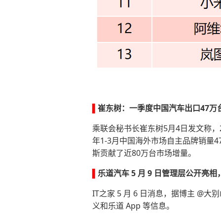
▌
崔东树：一季度
中国汽车出口
47万
乘联会秘书长崔东树5月4日发文称，2
年1-3月中国海外市场自主品牌销量
斯贡献了近80万
台市场
增量。
▌
乐道汽车 5 月 9 日管理层公开亮
IT之家 5 月 6 日消息，据博主 @
义和乐道 App 等信息。