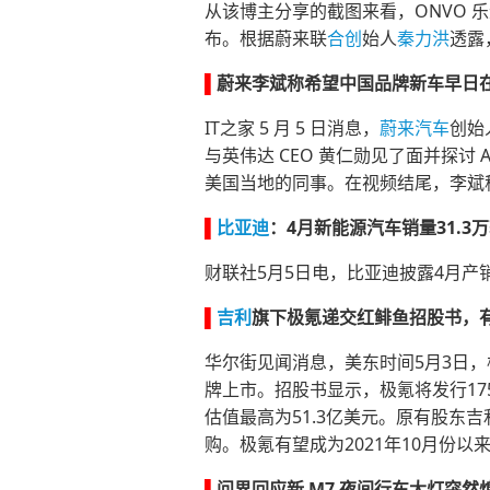
从该博主分享的截图来看，ONVO 乐
布。根据蔚来联
合创
始人
秦力洪
透露
▌
蔚来李斌称希望中国品牌新车早日
IT之家 5 月 5 日消息，
蔚来汽车
创始
与英伟达 CEO 黄仁勋见了面并探
美国当地的同事。在视频结尾，李斌
▌
比亚迪
：4月新能源汽车销量31.3
财联社5月5日电，比亚迪披露4月产销
▌
吉利
旗下极氪递交红鲱鱼招股书，有
华尔街见闻消息，美东时间5月3日，
牌上市。招股书显示，极氪将发行175
估值最高为51.3亿美元。原有股东吉
购。极氪有望成为2021年10月份以
▌
问界回应新 M7 夜间行车大灯突