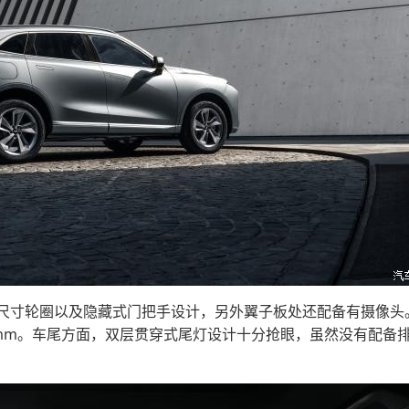
寸轮圈以及隐藏式门把手设计，另外翼子板处还配备有摄像头
距为2915mm。车尾方面，双层贯穿式尾灯设计十分抢眼，虽然没有