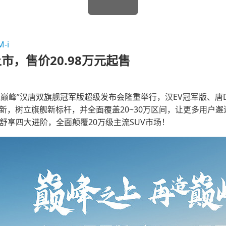
-i
，售价20.98万元起售
 再造巅峰”汉唐双旗舰冠军版超级发布会隆重举行，汉EV冠军版、
新，树立旗舰新标杆，并全面覆盖20~30万区间，让更多用户邂
、舒享四大进阶，全面颠覆20万级主流SUV市场！