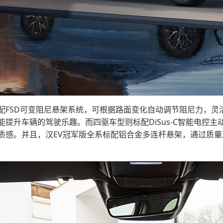
标配FSD可变阻尼悬架系统，可根据路面变化自动调节阻尼力，
提升车辆的驾驶乐趣。而四驱车型则标配DiSus-C智能电控
质感。并且，汉EV冠军版全系标配铝合金多连杆悬架，通过质