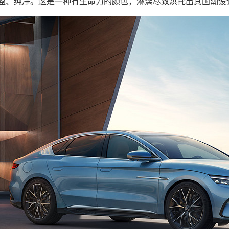
盈、纯净。这是一种有生命力的颜色，淋漓尽致烘托出其国潮设