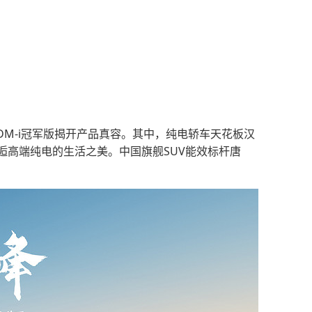
唐DM-i冠军版揭开产品真容。其中，纯电轿车天花板汉
逅高端纯电的生活之美。中国旗舰SUV能效标杆唐