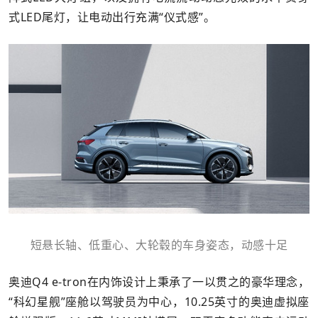
式LED尾灯，让电动出行充满“仪式感”。
短悬长轴、低重心、大轮毂的车身姿态，动感十足
奥迪Q4 e-tron在内饰设计上秉承了一以贯之的豪华理念，
“科幻星舰”座舱以驾驶员为中心，10.25英寸的奥迪虚拟座