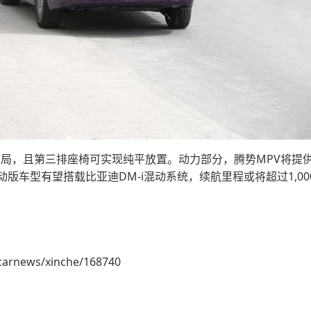
座布局，且第三排座椅可实现纯平放置。动力部分，腾势MPV将
版车型有望搭载比亚迪DM-i混动系统，续航里程或将超过1,00
carnews/xinche/168740