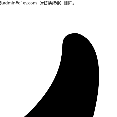
min#d1ev.com（#替换成@）删除。