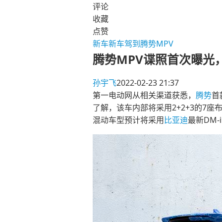
评论
收藏
点赞
新车
新车驾到
腾势MPV
腾势MPV谍照首次曝光，
孙宇飞
2022-02-23 21:37
第一电动网从相关渠道获悉，
腾势
首
了解，该车内部将采用2+2+3的7
混动车型预计将采用
比亚迪
最新DM