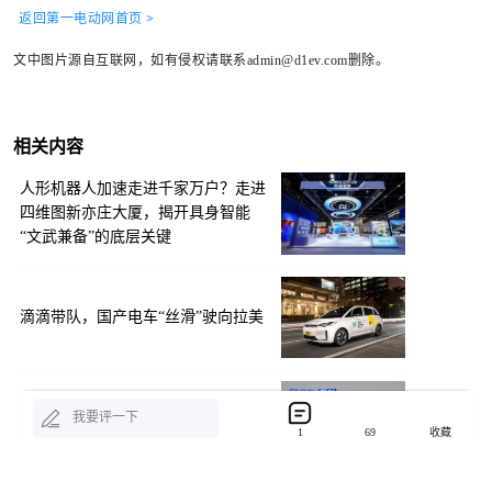
返回第一电动网首页 >
文中图片源自互联网，如有侵权请联系admin@d1ev.com删除。
相关内容
人形机器人加速走进千家万户？走进
四维图新亦庄大厦，揭开具身智能
“文武兼备”的底层关键
滴滴带队，国产电车“丝滑”驶向拉美
问界M8纯电版亮相，227kW电机+激
我要评一下
光雷达，豪华智驾新选择
1
69
收藏