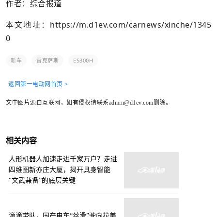
作者：综合报道
本文地址：
https://m.d1ev.com/carnews/xinche/1345
0
新车
雷克萨斯
ES300H
返回第一电动网首页 >
文中图片源自互联网，如有侵权请联系admin@d1ev.com删除。
相关内容
人形机器人加速走进千家万户？走进
四维图新亦庄大厦，揭开具身智能
“文武兼备”的底层关键
滴滴带队，国产电车“丝滑”驶向拉美