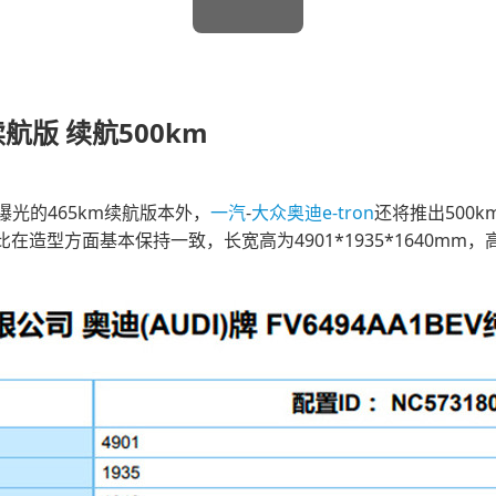
续航版 续航500km
光的465km续航版本外，
一汽
-
大众
奥迪e-tron
还将推出500
比在造型方面基本保持一致，长宽高为4901*1935*1640m