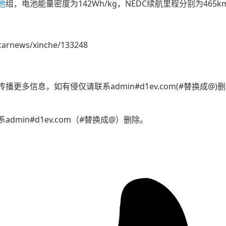
池
组，电池能量密度为142Wh/kg，NEDC续航里程分别为465km
carnews/xinche/133248
更多信息，如有侵仅请联系admin#d1ev.com(#替换成@
min#d1ev.com（#替换成@）删除。