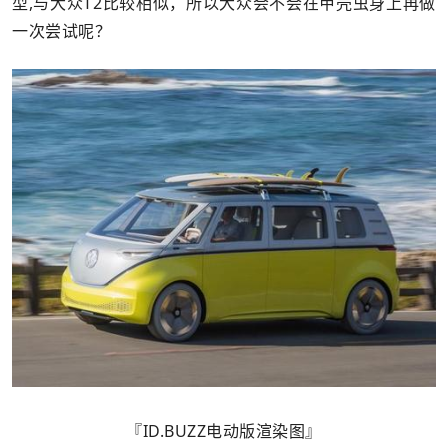
型,与大众T2比较相似，所以大众会不会在甲壳虫身上再做
一次尝试呢？
『ID.BUZZ电动版渲染图』