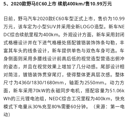
5、2020款野马EC60上市 续航400km/售10.99万元
日前，野马汽车2020款EC60车型正式上市，售价为10.99
万元，该车定为小型SUV并采用全新LOGO造型。新车NE
DC综合续航里程为400km。外观设计方面，新车采用封闭
式格栅设计并在下进气格栅处搭配镀铬装饰饰条勾勒，丰
富其车头的线条设计，新车提供单色与双色车身可选。车
身侧面则采用多腰线设计前高后低的视觉造型营造出俯冲
的姿态，并且在视觉效果上增加了几分动感。尾部设计相
对简洁，镀铬装饰贯穿尾灯，使得整体更具层次感。整体
尺寸为4360/1830/1680mm，轴距为2550mm。动力方
面，新车采用70kW的永磁同步电机，搭配容量为51.06k
Wh的三元锂电池组，NEDC综合工况里程为400km，快充
模式下电量从30%充至80%需要60分钟。（来源：第一电
动）