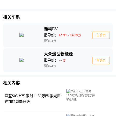
相关车系
逸动EV
指导价：
12.99 - 14.99
车系页
万
续航--km
大众途岳新能源
指导价：
--
车系页
万
续航--km
相关内容
深蓝S05上市 限时11.59万起 激光雷
达加持智能升级