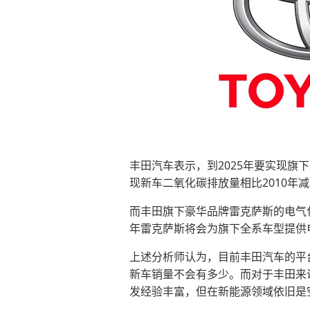
丰田汽车表示，到2025年要实现旗下H
现新车二氧化碳排放量相比2010年减
而丰田旗下豪华品牌雷克萨斯的电气
年雷克萨斯将会为旗下全系车型提供
上述分析师认为，目前丰田汽车的平
新车销量不会有多少。而对于丰田来
发经验丰富，但在新能源领域依旧是