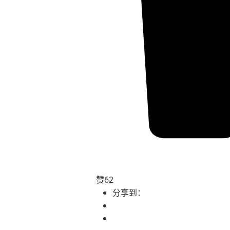
赞
62
分享到：