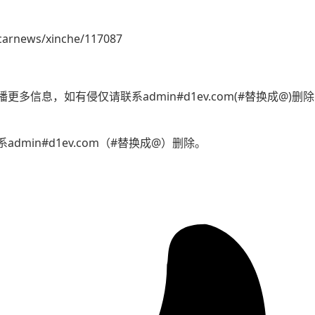
carnews/xinche/117087
多信息，如有侵仅请联系admin#d1ev.com(#替换成@)
min#d1ev.com（#替换成@）删除。