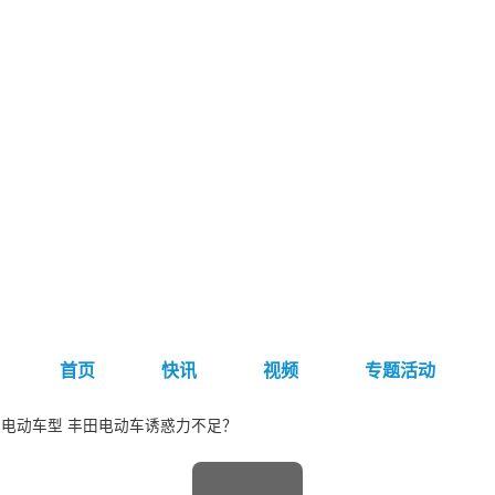
首页
快讯
视频
专题活动
电动车型 丰田电动车诱惑力不足？