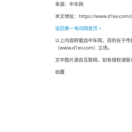
来源：中车网
本文地址：
https://www.d1ev.com/
返回第一电动网首页 >
以上内容转载自中车网，目的在于传播更
（www.d1ev.com）立场。
文中图片源自互联网，如有侵权请联系ad
收藏