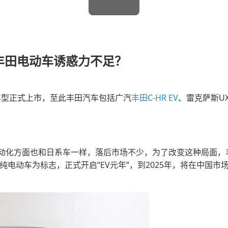
丰田电动车诱惑力不足？
EV车型正式上市，至此丰田汽车包括广汽
丰田C-HR EV
、雷克萨斯UX
动化方面也和日系车一样，落后市场不少，为了改变这种局面，
纯电动车为标志，正式开启“EV元年”，到2025年，将在中国市