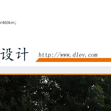
；
/460km；