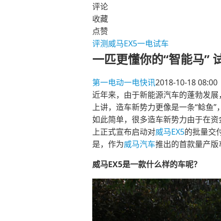
评论
收藏
点赞
评测
威马EX5
一电试车
一匹更懂你的“智能马” 试
第一电动
一电快讯
2018-10-18 08:00
近年来，由于新能源汽车的蓬勃发展
上讲，造车新势力更像是一条“鲶鱼
如此简单，很多造车新势力由于在资金
上正式宣布启动对
威马EX5
的批量交
是，作为
威马汽车
推出的首款量产版
威马EX5是一款什么样的车呢？