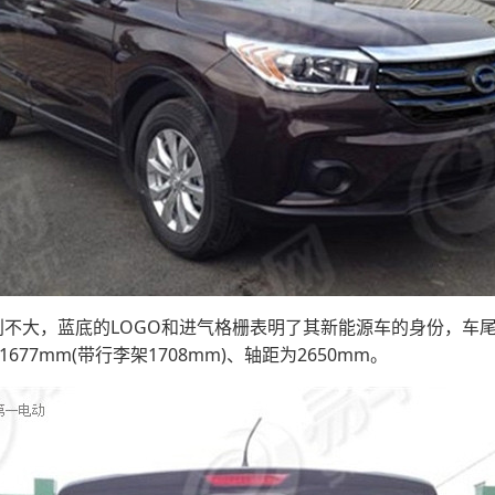
4区别不大，蓝底的LOGO和进气格栅表明了其新能源车的身份，车尾
1677mm(带行李架1708mm)、轴距为2650mm。