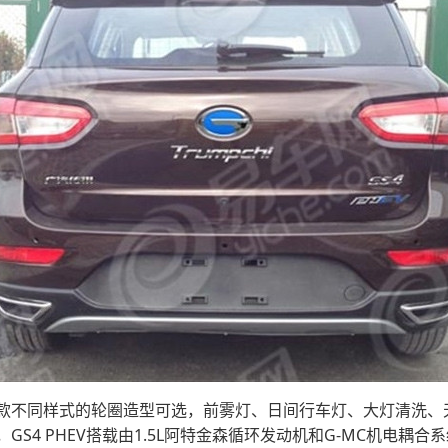
款不同样式的轮圈造型可选，前雾灯、日间行车灯、大灯清洗、
S4 PHEV搭载由1.5L阿特金森循环发动机和G-MC机电耦