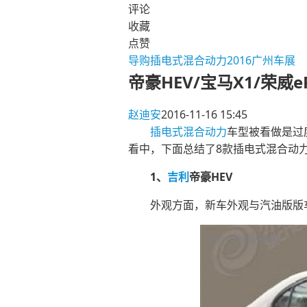
评论
收藏
点赞
导购
插电式混合动力
2016广州车展
帝豪HEV/宝马X1/荣
赵迪安
2016-11-16 15:45
插电式混合动力
车型被看做是过
看中，下面总结了8款插电式混合动
1、
吉利
帝豪HEV
外观方面，新车外观与汽油版版车