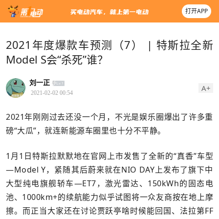
打开APP
2021年度爆款车预测（7） | 特斯拉全新
Model S会“杀死”谁？
刘一正
A+
2021-02-02 00:54
2021年刚刚过去还没一个月，不光是娱乐圈爆出了许多重
磅“大瓜”，就连新能源车圈里也十分不平静。
1月1日特斯拉默默地在官网上市发售了全新的“真香”车型
—Model Y，紧随其后蔚来就在NIO DAY上发布了旗下中
大型纯电旗舰轿车—ET7，激光雷达、150kWh的固态电
池、1000km+的续航能力似乎试图将一众友商按在地上摩
擦。而正当大家还在讨论贾跃亭啥时候能回国、法拉第FF