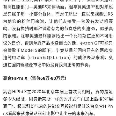
有高性能部门—奥迪RS来撑场面，但毕竟奥迪RS相对来说
是只属于那一小部分群体，而对于那些一直以来视奥迪RS
为信仰的粉丝们来说，让他们去接受一台没有发动机轰
鸣、没有换挡时那种铿锵有力的节奏感的奥迪RS，似乎真
的很难。除非奥迪最终能够给出一个比特斯拉更加不可思
议的售价，否则单靠产品本身而言的话，e-tron GT可能只
会惨败于Model S的脚下，毕竟从目前国内已有的两款奥
迪纯电动车（e-tron及Q2L e-tron）的成绩表现来看，奥
迪在国内新能源市场中仍没有找到正确的节奏。
高合HiPhi X（售价68万-80万元）
高合HiPhi X在2020年北京车展上首次亮相时，真的是足
够令人经验，同劳斯莱斯一样的对开式车门加上后排的“展
翼门”、极富科幻气息的智能交互投影灯组让这台高合HiPh
i X看起来就像是从科幻电影中走出来的未来汽车。