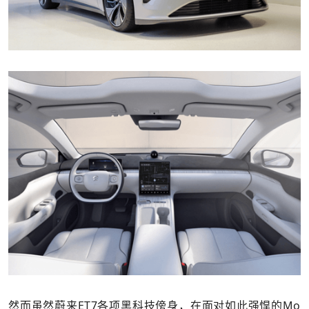
然而虽然蔚来ET7各项黑科技傍身，在面对如此强悍的Mo