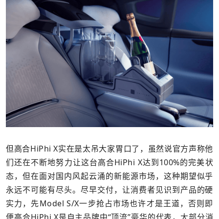
但高合HiPhi X实在是太吊大家胃口了，虽然说官方声称他
们还在不断地努力让这台高合HiPhi X达到100%的完美状
态，但在面对国内风起云涌的新能源市场，这种期望似乎
永远不可能有尽头。尽早交付，让消费者见识到产品的硬
实力，先Model S/X一步抢占市场也许才是王道，否则即
便高合HiPhi X是自主品牌中“顶流”豪华的代表，大部分消