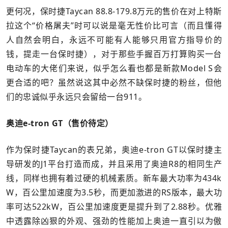
更何况，保时捷Taycan 88.8-179.8万元的售价在对上特斯
拉这个“价格屠夫”时可以说是毫无性价比可言（而且懂得
人自然会明白，永远不可能有人能够只用官方指导价的
钱，提走一台保时捷），对于那些手握百万打算购买一台
电动车的大佬们来说，似乎怎么看也都是新款Model S会
更合适的吧？虽然说这其中必然不缺保时捷的粉丝，但他
们的忠诚似乎永远只会留给一台911。
奥迪e-tron GT（售价待定）
作为保时捷Taycan的表兄弟，奥迪e-tron GT以保时捷主
导研发的J1平台打造而成，并且采用了奥迪R8的相同生产
线，同样也拥有着过硬的机械素质。新车最大功率为434k
W，百公里加速度为3.5秒，而更加激进的RS版本，最大功
率可达522kW，百公里加速度更是提升到了2.88秒。优雅
中透露除凶狠的外观、强劲的性能加上奥迪一直引以为傲