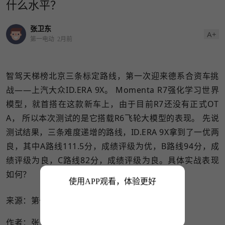
什么水平？
张卫东
A+
第一电动
2月前
智驾天梯榜北京三条标定路线，第一次迎来德系合资车挑
战——上汽大众ID.ERA 9X。 Momenta R7强化学习世界
模型，就首搭在这款新车上，由于目前R7还没有正式OT
A， 所以本次测试的是它搭载R6飞轮大模型的表现。 先说
测试结果，三条难度递增的路线，ID.ERA 9X拿到了一优两
良，其中A路线111.5分，成绩评级为优，B路线94分，成
绩评级为良，C路线82分，成绩评级为良。具体实战表现
如何？
使用APP观看，体验更好
来源：第一电动网
作者：张卫东