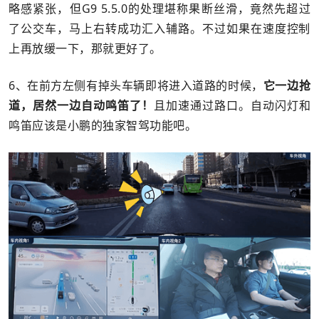
略感紧张，但G9 5.5.0的处理堪称果断丝滑，竟然先超过
了公交车，马上右转成功汇入辅路。不过如果在速度控制
上再放缓一下，那就更好了。
6、在前方左侧有掉头车辆即将进入道路的时候，
它一边抢
道，居然一边自动鸣笛了！
且加速通过路口。自动闪灯和
鸣笛应该是小鹏的独家智驾功能吧。