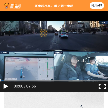
打开APP
00:00 / 07:56