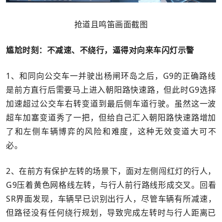
抢道且鸣笛画面截图
尴尬时刻：不减速、不绕行，逼得对向来车闪灯示警
1、和同向公交车一并驶出杨闸环岛之后，G9的正确路线
是前方直行后需要马上进入朝阳路快速路，但此时G9选择
加速超过公交车右转变道到最后侧车道行驶。虽然这一波
超车加塞变道秀了一把，但给自己汇入朝阳路快速路增加
了和左侧车辆博弈的风险和难度，这种无效变道大可不
必。
2、在前方有保护左转的场景下，面对左侧闯红灯的行人，
G9压着黄色网格线左转，与行人前行路线形成交叉。回看
SR界面发现，车辆早已识别出行人，尽管车辆有所减速，
但路径没有任何绕行规划，导致完成左转时与行人距离已