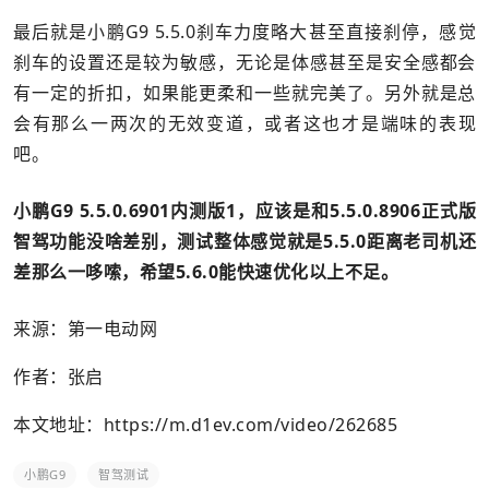
最后就是小鹏G9 5.5.0刹车力度略大甚至直接刹停，感觉
刹车的设置还是较为敏感，无论是体感甚至是安全感都会
有一定的折扣，如果能更柔和一些就完美了。另外就是总
会有那么一两次的无效变道，或者这也才是端味的表现
吧。
小鹏G9 5.5.0.
6901
内测版1，应该是和5.5.0.8906正式版
智驾功能没啥差别，测试整体感觉就是5.5.0距离老司机还
差那么一哆嗦，希望5.6.0能快速优化以上不足。
来源：第一电动网
作者：张启
本文地址：
https://m.d1ev.com/video/262685
小鹏G9
智驾测试