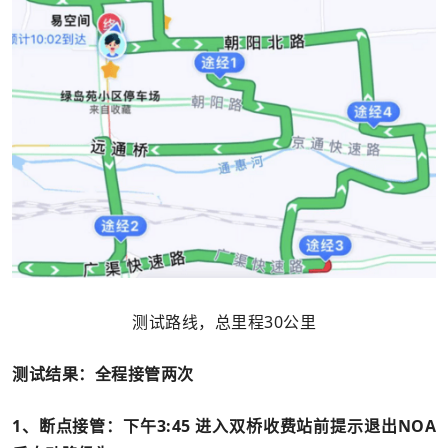
测试路线，总里程30公里
测试结果：全程接管两次
1、断点接管：下午3:45 进入双桥收费站前提示退出NOA