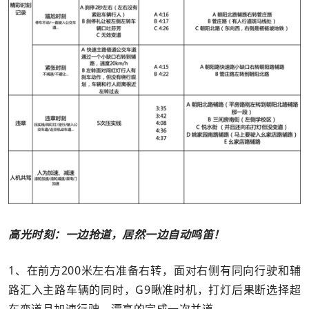
高光时刻：一边抢道，居然一边自动鸣笛！
1、在前方200米左右准备右转，面对右侧有同向行驶和辅
路汇入主路车辆的同时，G9瞅准时机，打灯后果断选择超