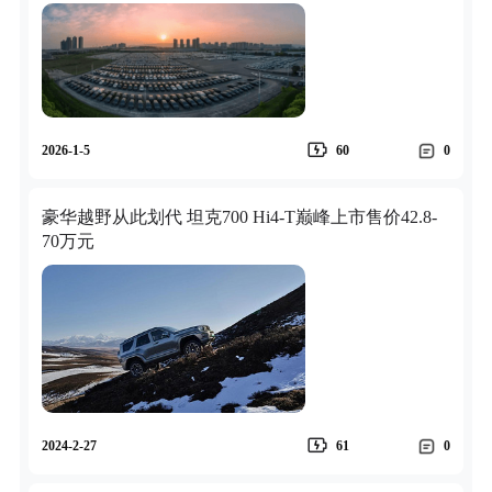
2026-1-5
60
0
豪华越野从此划代 坦克700 Hi4-T巅峰上市售价42.8-
70万元
2024-2-27
61
0