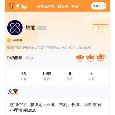
打开APP
锦缎
关注
大牛作者
知识产权竞争视角的上市公司研究平台。公众号ID：jinduan006
TA的勋章：
共3枚
35
1985
0
3
内容
获赞
关注
粉丝
文章
这16个字，将决定比亚迪、吉利、长城、问界与“蔚
小理”们的2026