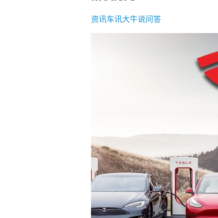
资讯
车讯
大牛说
问答