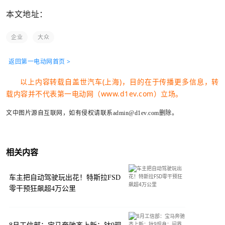
本文地址：
企业
大众
返回第一电动网首页 >
以上内容转载自盖世汽车(上海)，目的在于传播更多信息，转
载内容并不代表第一电动网（www.d1ev.com）立场。
文中图片源自互联网，如有侵权请联系admin@d1ev.com删除。
相关内容
车主把自动驾驶玩出花！特斯拉FSD
零干预狂飙超4万公里