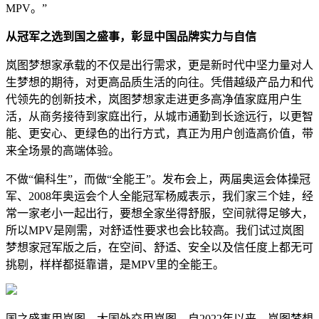
MPV。”
从冠军之选到国之盛事，彰显中国品牌实力与自信
岚图梦想家承载的不仅是出行需求，更是新时代中坚力量对人
生梦想的期待，对更高品质生活的向往。凭借越级产品力和代
代领先的创新技术，岚图梦想家走进更多高净值家庭用户生
活，从商务接待到家庭出行，从城市通勤到长途远行，以更智
能、更安心、更绿色的出行方式，真正为用户创造高价值，带
来全场景的高端体验。
不做“偏科生”，而做“全能王”。发布会上，两届奥运会体操冠
军、2008年奥运会个人全能冠军杨威表示，我们家三个娃，经
常一家老小一起出行，要想全家坐得舒服，空间就得足够大，
所以MPV是刚需，对舒适性要求也会比较高。我们试过岚图
梦想家冠军版之后，在空间、舒适、安全以及信任度上都无可
挑剔，样样都挺靠谱，是MPV里的全能王。
国之盛事用岚图，大国外交用岚图。自2022年以来，岚图梦想