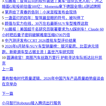
3
AI晨报｜智驾公司的软件装进了美军“自杀式无人机”；月之
暗面G轮投前估值500亿；Momenta拿下德国全境L4测试牌照
4
掌声给了青春的告别｜小米澎程发布会现场
5
一盏蓝灯的四年：智驾最显眼的符号，被叫停了
6
颜值与实力在线，30万左右最新SUV车型推荐这款
7
AI晨报｜美国超千名研究员联署要求为AI踩刹车！Claude 60
小时把后量子密码破解难度压缩6700万倍
8
中汽测评发布CCRT 2026首批车型评价结果
9
2026年6月轿车/SUV车型销量榜：银河星愿、比亚迪元领
跑，新能源车型占据主流丨盖世汽车研究院
10
圆满收官！岚图汽车丝路万里行 护航寻访车队抵达比什凯
克
上一篇
重构智电时代质量逻辑，2026年中国汽车产品质量趋势座谈会
在京举办
下一篇
小马智行Robotaxi接入腾讯出行服务