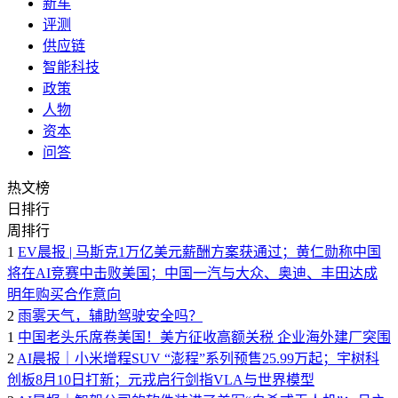
新车
评测
供应链
智能科技
政策
人物
资本
问答
热文榜
日排行
周排行
1
EV晨报 | 马斯克1万亿美元薪酬方案获通过；黄仁勋称中国
将在AI竞赛中击败美国；中国一汽与大众、奥迪、丰田达成
明年购买合作意向
2
雨雾天气，辅助驾驶安全吗？
1
中国老头乐席卷美国！美方征收高额关税 企业海外建厂突围
2
AI晨报｜小米增程SUV “澎程”系列预售25.99万起；宇树科
创板8月10日打新；元戎启行剑指VLA与世界模型