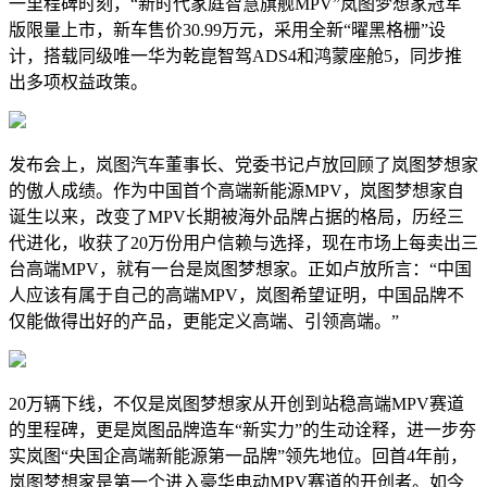
一里程碑时刻，“新时代家庭智慧旗舰MPV”岚图梦想家冠军
版限量上市，新车售价30.99万元，采用全新“曜黑格栅”设
计，搭载同级唯一华为乾崑智驾ADS4和鸿蒙座舱5，同步推
出多项权益政策。
发布会上，岚图汽车董事长、党委书记卢放回顾了岚图梦想家
的傲人成绩。作为中国首个高端新能源MPV，岚图梦想家自
诞生以来，改变了MPV长期被海外品牌占据的格局，历经三
代进化，收获了20万份用户信赖与选择，现在市场上每卖出三
台高端MPV，就有一台是岚图梦想家。正如卢放所言：“中国
人应该有属于自己的高端MPV，岚图希望证明，中国品牌不
仅能做得出好的产品，更能定义高端、引领高端。”
20万辆下线，不仅是岚图梦想家从开创到站稳高端MPV赛道
的里程碑，更是岚图品牌造车“新实力”的生动诠释，进一步夯
实岚图“央国企高端新能源第一品牌”领先地位。回首4年前，
岚图梦想家是第一个进入豪华电动MPV赛道的开创者。如今