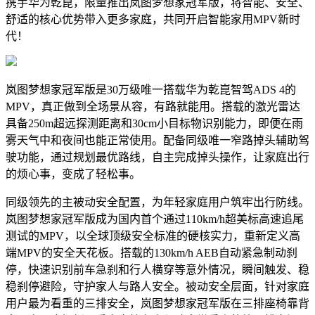
携手华为乾崑，限量推出岚图梦想家冠军版，将智能、安全、
舒适的核心优势带入更多家庭，共同开启智能家用MPV新时
代！
岚图梦想家冠军版是30万级唯一搭载华为乾崑智驾ADS 4的
MPV，真正做到全场景从容，有路就能用。搭载的激光雷达
具备250m超远探测距离和30cm小目标物识别能力，即便在雨
雾天气中和夜间也能正常使用。配备同级唯一窄路掉头辅助驾
驶功能，通过规划最优路线，自主完成掉头操作，让家庭出行
的烦心事，变成了轻松事。
同级领先的主被动安全配置，为年轻家庭用户筑牢出行防线。
岚图梦想家冠军版成为国内首个通过110km/h超美标高速追尾
测试的MPV，以全球顶级安全标准的硬核实力，重新定义高
端MPV的安全天花板。搭载的130km/h AEB自动紧急制动刹
停，快速识别前车急刹和行人横穿等意外情况，瞬间触发、稳
稳刹停避险，守护家人与路人安全。被动安全层面，针对家庭
用户最为看重的三排安全，岚图梦想家冠军版在三排座椅靠背