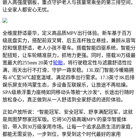
嵌入高强度钢板，重点守护老人与孩童常乘坐的第三排空间，
让全家人都安心无忧。
全维度舒适豪华，定义高品质MPV出行体验。新车基于百万
级底盘实力，搭配前双叉臂、后五连杆独立悬挂，兼顾从容驾
控和惬意舒适，老人小孩不晕车。搭载智能四驱系统，智能分
配扭矩，让车轮精准获力，抓地力更强。同时，搭载30万级最
宽最大的255mm 20英寸
轮胎
，将行驶稳定性与滤震舒适性拉
满，雨天出行不打滑，守护一路安稳。13L双门智能冷暖箱拥
有-6℃至50℃超宽温域，满足四季出行需求。17.3英寸3K后排
娱乐屏支持鸿蒙生态，多设备互联娱乐，让旅途不再枯燥。
SPA级悬浮重力座椅如同移动头等舱“大沙发”，长途出行随时
放松身心，真正做到从一人舒适到全家舒适的进阶体验。
正如卢放所说：“智能冠军、安全冠军、舒享满配冠军，这就
是岚图梦想家冠军版。它将50万级高端MPV的豪华智能体
验，带入到30万级家用市场。让每一个追求品质生活的家庭，
都能无需妥协，一步到位，享受到这个时代最好的家用