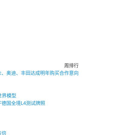
周排行
大众、奥迪、丰田达成明年购买合作意向
与世界模型
下德国全境L4测试牌照
万倍