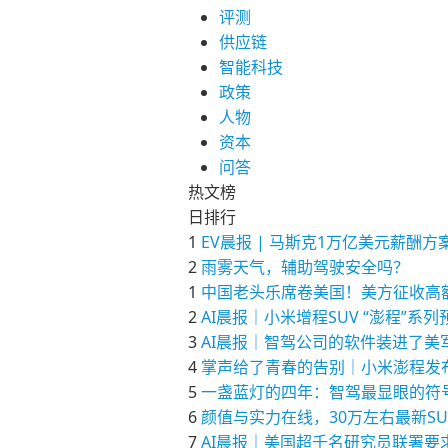
评测
供应链
智能科技
政策
人物
资本
问答
热文榜
日排行
1
EV晨报 | 马斯克1万亿美元薪
2
雨雾天气，辅助驾驶安全吗？
1
中国老头乐席卷美国！美方征收高
2
AI晨报｜小米增程SUV “澎程”系
3
AI晨报｜智驾公司的软件装进了美军
4
掌声给了青春的告别｜小米澎程发
5
一盏蓝灯的四年：智驾最显眼的符
6
颜值与实力在线，30万左右最新S
7
AI晨报｜美国超千名研究员联署要求为