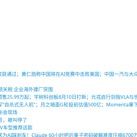
酬方案获通过；黄仁勋称中国将在AI竞赛中击败美国；中国一汽与
额关税 企业海外建厂突围
列预售25.99万起；宇树科创板8月10日打新；元戎启行剑指VLA
“自杀式无人机”；月之暗面G轮投前估值500亿；Momenta拿
布会现场
号，被叫停了
UV车型推荐这款
AI踩刹车！Claude 60小时把后量子密码破解难度压缩6700