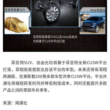
菲亚特SUV、自由光均将基于菲亚特全新CUSW平台
打造，菲翔就是首款出自该平台的车型。未来还将有菲翔
两厢版、克莱斯勒200等多款车型共享CUSW平台。平台共
通化将缩短研发时间并降低制造成本，同时还能提升多款
产品之间的零部件共享率。
来源：网通社