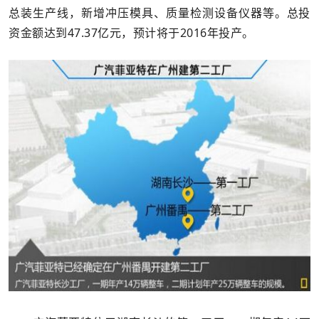
总装生产线，新增冲压模具、质量检测设备仪器等。总投
资金额达到47.37亿元，预计将于2016年投产。