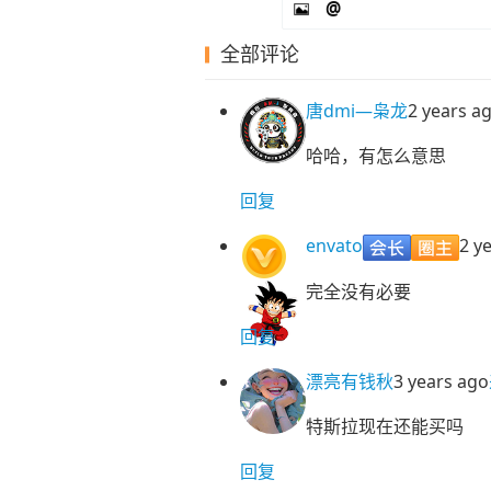
@
全部评论
唐dmi—枭龙
2 years a
哈哈，有怎么意思
回复
envato
2 y
完全没有必要
回复
漂亮有钱秋
3 years ago
特斯拉现在还能买吗
回复