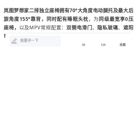
岚图梦想家二排独立座椅拥有70°大角度电动腿托及最大后
旋角度155°靠背，同时配有睡眠头枕
，为
同级最宽享0压
座椅，
以及MPV常规配置：
双侧电滑门
、
隐私玻璃
、
遮阳
帘
等常规配置。
我要评一下
39
159
收藏
岚图梦想家车身长宽高分别为
5315*1985*1820mm，轴
距为3200mm，
拥有
纯电版
和
智能多模版
两个动力系统，
纯电版的CLTC续航为475km
，
智能多模版的WLTC续航为
微信
QQ
微博
750km
。
关闭
来源：第一电动网
作者：王颖萍
本文地址：
https://m.d1ev.com/news/qiye/197191
企业
一电报道
岚图梦想家
限时补贴