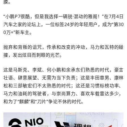
膜。
“小鹏P7很酷，但是我选择一辆锐·混动的雅阁！”在7月4日
汽车之家的论坛上，一位标签24岁的年轻用户，成为“第30
0万+”新车主。
抛弃和背叛的诅咒，传承和改变的冲动，马力和瓦特的碰
撞，发出炫目而刺眼的光芒。
这是马斯克、李斌、何小鹏和余承东们熟悉的时代，豪言
壮语、肆意展望、无需为当下负责；这是丰田章男、康林
松和三部敏宏们不太熟悉的时代；这还是习惯标榜功率、
马力和油耗的驾驶者，与崇尚算力、喜欢车载雷达多少，
和为了“麒麟”和“刀片”争论不休的时代。