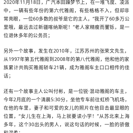
2020年11月18日，广汽本田躁梦节上，在一堆飞度、凌派
中，一辆有些年份的第六代雅阁，有些格格不入，但却非
常亮眼，一位60多数的叔爷是它的主人，“我开了60多万公
里哦，最远去过新疆喀纳斯呢！”老人家精瘦而矍铄，是一
位退休多年的公务员；
另外一个故事，发生在2010年，江苏苏州的张荣文先生，
从1997年第五代雅阁到2008年的第八代雅阁，他和他的家
族累计共购买雅阁轿车21辆，成为雅阁车主口口相传的佳
话；
还有一个故事主人公叫付彬，是一位锐·混动雅阁的车主，
今年2月底的一个清晨5:30分，坐他专车前往虹桥飞机场，
在他的车里，妻子和可爱的女儿的照片在他目击最显眼的
位置，“女儿生在上海，马上就要读小学！”从苏北来上海
多年，这个30出头的男人，说这句话的时候，一脸的骄傲
和温柔；