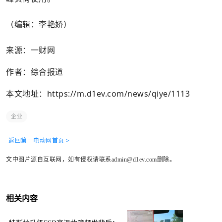
（编辑：李艳娇）
来源：一财网
作者：综合报道
本文地址：
https://m.d1ev.com/news/qiye/1113
企业
返回第一电动网首页 >
文中图片源自互联网，如有侵权请联系admin@d1ev.com删除。
相关内容