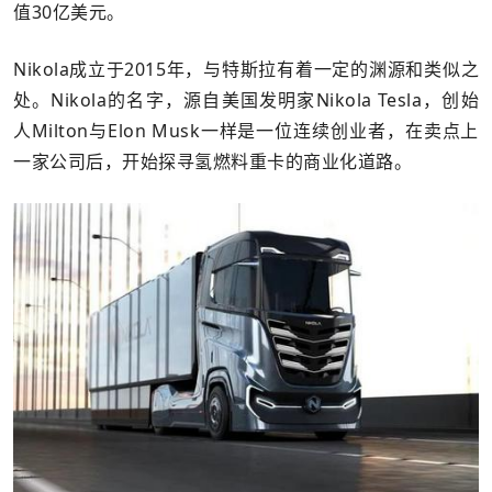
值30亿美元。
Nikola成立于2015年，与特斯拉有着一定的渊源和类似之
处。Nikola的名字，源自美国发明家Nikola Tesla，创始
人Milton与Elon Musk一样是一位连续创业者，在卖点上
一家公司后，开始探寻氢燃料重卡的商业化道路。