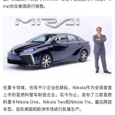
irai也在美国进行销售。
在重卡领域，也有不少企业在耕耘，Nikola作为全球首家
上市的氢燃料整车制造企业，迄今为止，发布了三款氢燃
料重卡Nikola One、Nikola Two和Nikola Tre，最后两款
车型，旨在美国和欧洲市场进行批量生产。