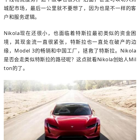
城配市场，最后一公里就不要想了，因为也是不一样的客
户和服务逻辑。
Nikola现在还很小，也面临着特斯拉最初类似的资金困
境，其现金流一直很紧张，特斯拉也一直处在破产的边
缘，Model 3的畅销和中国工厂，拯救了特斯拉。Nikola
是否会走类似特斯拉的路径呢？这点就看Nikola创始人Mil
ton的了。