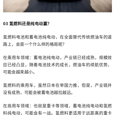
03 氢燃料还是纯电动赢？
氢燃料电池和蓄电池纯电动，在全面替代传统燃油车的道
路上，会是一个什么样的格局呢？
在乘用车领域：蓄电池纯电动，产业链已经成熟，规模效
应已经凸显，随着电池技术的成长，燃油车的续航优势，
可能会越来越小。
氢燃料的乘用车，虽然日本在举国力推，但是，产业链并
没有成熟，可能会被蓄电池越拉越远。
在商用车领域：也就是重卡等领域，蓄电池纯电动和氢燃
料纯电动，可能会有一战。氢燃料更适用于远距离的重卡