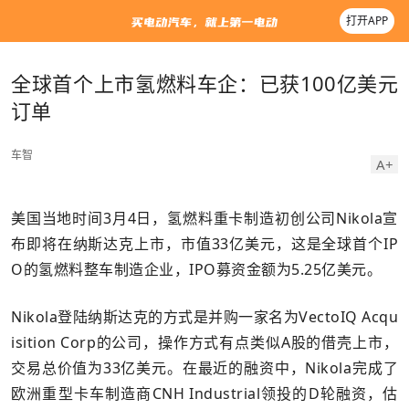
打开APP
全球首个上市氢燃料车企：已获100亿美元
订单
车智
A+
美国当地时间3月4日，氢燃料重卡制造初创公司Nikola宣
布即将在纳斯达克上市，市值33亿美元，这是全球首个IP
O的氢燃料整车制造企业，IPO募资金额为5.25亿美元。
Nikola登陆纳斯达克的方式是并购一家名为VectoIQ Acqu
isition Corp的公司，操作方式有点类似A股的借壳上市，
交易总价值为33亿美元。在最近的融资中，Nikola完成了
欧洲重型卡车制造商CNH Industrial领投的D轮融资，估