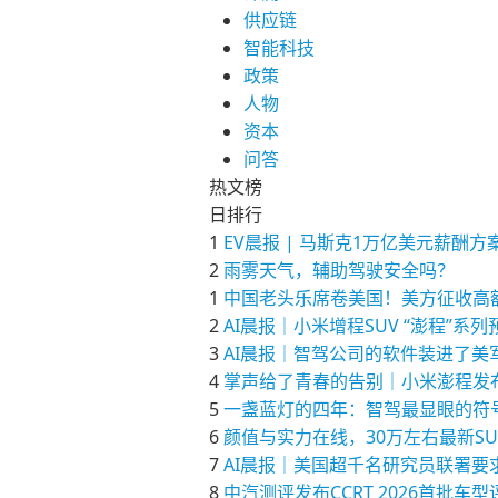
供应链
智能科技
政策
人物
资本
问答
热文榜
日排行
1
EV晨报 | 马斯克1万亿美元薪
2
雨雾天气，辅助驾驶安全吗？
1
中国老头乐席卷美国！美方征收高
2
AI晨报｜小米增程SUV “澎程”系
3
AI晨报｜智驾公司的软件装进了美军
4
掌声给了青春的告别｜小米澎程发
5
一盏蓝灯的四年：智驾最显眼的符
6
颜值与实力在线，30万左右最新S
7
AI晨报｜美国超千名研究员联署要求为
8
中汽测评发布CCRT 2026首批车