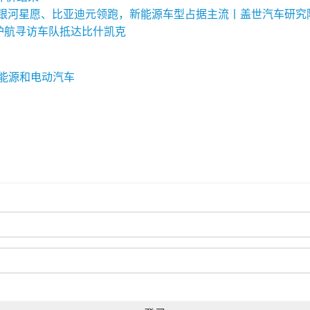
量榜：银河星愿、比亚迪元领跑，新能源车型占据主流丨盖世汽车研究
护航寻访车队抵达比什凯克
能源和电动汽车