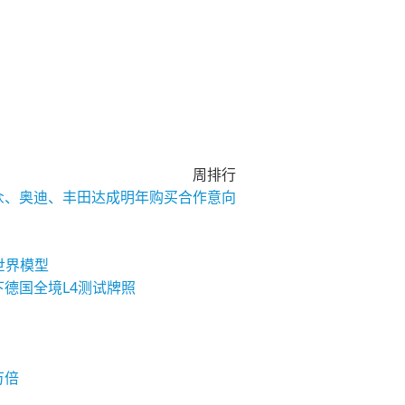
周排行
大众、奥迪、丰田达成明年购买合作意向
与世界模型
下德国全境L4测试牌照
万倍