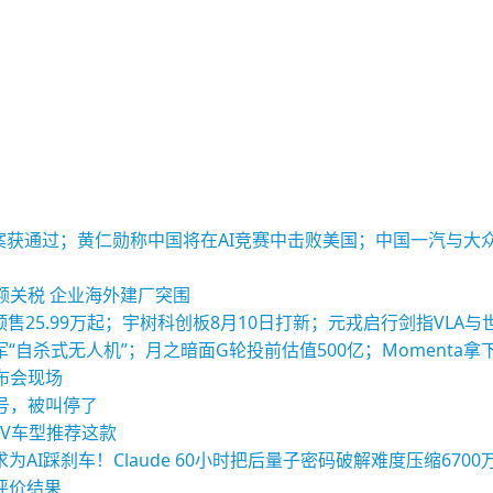
酬方案获通过；黄仁勋称中国将在AI竞赛中击败美国；中国一汽与
额关税 企业海外建厂突围
列预售25.99万起；宇树科创板8月10日打新；元戎启行剑指VLA
“自杀式无人机”；月之暗面G轮投前估值500亿；Momenta拿
布会现场
号，被叫停了
UV车型推荐这款
AI踩刹车！Claude 60小时把后量子密码破解难度压缩6700
型评价结果