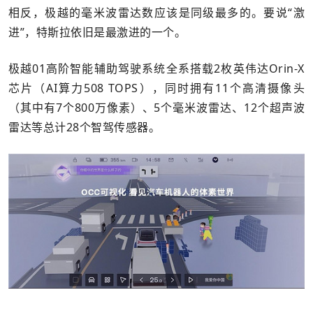
相反，极越的毫米波雷达数应该是同级最多的。要说“激
进”，特斯拉依旧是最激进的一个。
极越01高阶智能辅助驾驶系统全系搭载2枚英伟达Orin-X
芯片（AI算力508 TOPS），同时拥有11个高清摄像头
（其中有7个800万像素）、5个毫米波雷达、12个超声波
雷达等总计28个智驾传感器。