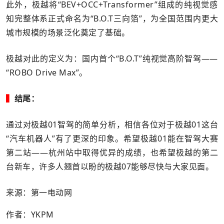
此外，极越将“BEV+OCC+Transformer”组成的纯视觉感
知完整体系正式命名为“B.O.T三向箔”，为全国范围内更大
城市规模的场景泛化奠定了基础。
极越对此的定义为：国内首个“B.O.T”纯视觉高阶智驾——
“ROBO Drive Max”。
▍
结尾：
通过对极越01智驾的简单分析，相信各位对于极越01这台
“汽车机器人”有了更深的印象。希望极越01能在智驾大赛
第二站——杭州站中取得优异的成绩，也希望极越的第二
台新车，许多人翘首以盼的极越07能够尽快与大家见面。
来源：第一电动网
作者：YKPM