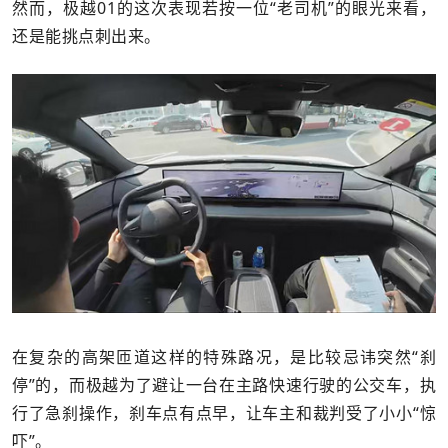
然而，极越01的这次表现若按一位“老司机”的眼光来看，
还是能挑点刺出来。
在复杂的高架匝道这样的特殊路况，是比较忌讳突然“刹
停”的，而极越为了避让一台在主路快速行驶的公交车，执
行了急刹操作，刹车点有点早，让车主和裁判受了小小“惊
吓”。