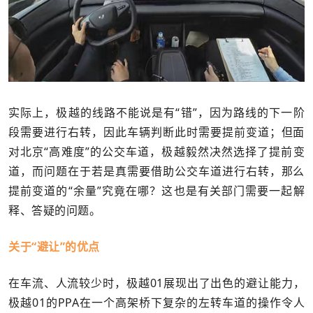
实际上，极越的线路不能说是有“错”，因为路线的下一阶
段需要进行右转，因此车辆判断此时需要提前变道；但面
对北京“高难度”的公交车道，极越毅然决然选择了提前变
道，而问题在于若是真需要借助公交车道进行右转，那么
提前变道的“余量”究竟在哪？这也是有关部门需要一起解
释、答疑的问题。
关于“避让”的优点
在车流、人流较少时，极越01展现出了出色的避让能力，
极越01的PPA在一个高架桥下复杂的左转车道的操作令人