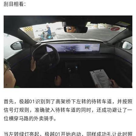
刮目相看：
首先，极越01识别到了高架桥下左转的待转车道，并按照
信号灯规则，准确驶入待转车道的同时，还成功避让了一
位横穿马路的外卖骑手。
当左转绿灯亮起，极越01开始启动，同样成功礼让此时照