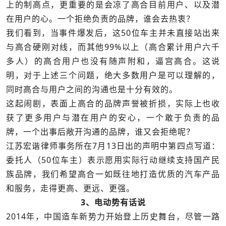
上的制高点，更重要的是会凉了高合目前用户、以及潜
在用户的心。一个拒绝负责的品牌，谁会去热衷？
我们看到，当事件爆发后，这50位车主并未直接站出来
与高合硬刚对线，而其他99%以上（高合累计用户六千
多人）的高合用户也没有随声附和，逼宫高合。这说
明，对于上述三个问题，绝大多数用户是可以理解的，
同时高合与用户之间的沟通也是十分有效的。
这起闹剧，表面上高合的品牌声誉被折损，实际上也收
获了更多用户与潜在用户的安心，一个敢于负责的品
牌，一个出事后敞开沟通的品牌，谁又会拒绝呢？
江苏宏谐律师事务所在7月13日出的声明中第四点写道：
委托人（50位车主）表示愿用实际行动继续支持国产民
族品牌，我们希望高合一如既往地打造优质的汽车产品
和服务，走得更高、更远、更强。
3、电动势有话说
2014年，中国造车新势力开始登上历史舞台，尽管一路