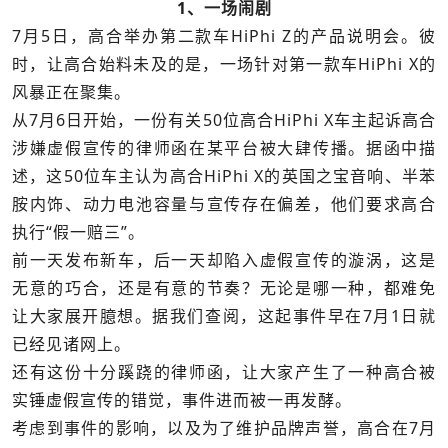
1、一场闹剧
7月5日，高合举办第二款车HiPhi Z的产品说明会。彼
时，让高合始料未及的是，一场针对第一款车HiPhi X的
风暴正在聚集。
从7月6日开始，一份有关50位高合HiPhi X车主起诉高合
涉嫌虚假宣传的律师函在某平台被大肆传播。据函中描
述，这50位车主认为高合HiPhi X的英国之宝音响、半苯
胺内饰、动力电池容量与宣传存在偏差，他们要求高合
执行“假一赔三”。
前一天发布新车，后一天却陷入虚假宣传的漩涡，这是
无意的巧合，还是有意的节奏？无论是哪一种，都难免
让大家展开臆想。据我们查阅，这起事件早在7月1日就
已经见诸网上。
还有这份十分蹊跷的律师函，让大家产生了一种高合被
实锤虚假宣传的错觉，事件进而被一再发酵。
考虑到事件的影响，以及为了维护品牌声誉，高合在7月