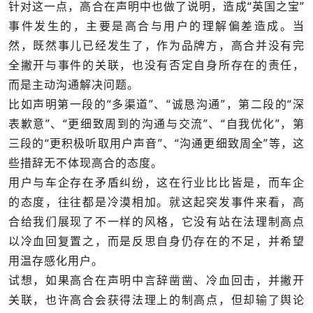
针对这一点，高合在声明中也做了说明，造成“英国之宝”
事件发生的，主要是高合与用户的理解偏差造成。当
然，既然事儿已经发生了，作为品牌方，高合并没有完
全撇开与事件的关联，也没有否定自身所存在的责任，
而是主动沟通解决问题。
比如声明第一段的“多渠道”、“诚恳沟通”，第二段的“深
表歉意”、“更细致周到的沟通与交流”、“自我优化”，第
三段的“更积极听取用户声音”、“沟通更细致周全”等，这
些措辞无不体现高合的态度。
用户与车企存在矛盾纠纷，这在行业比比皆是，而车企
的态度，往往都是冷漠相加。就这起突发事件来看，高
合给我们展现了不一样的风格，它没有站在法理制高点
以冷血回复置之，而是反思自身仍存在的不足，并希望
用温存感化用户。
试想，如果高合在声明中言辞凿凿、冷血回击，并撇开
关联，也许高合会获得法理上的制高点，但却输了舆论