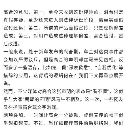
高合的意思，第一，至今未收到这份律师函，潜台词是
真假存疑，至少还未进入到法律诉讼阶段，离坐实虚假
宣传还远；第二，所谓的产品虚假宣传，只是理解偏差
造成；第三，对用户造成这种理解偏差，高合检讨，然
后改进。
一般来说，处于新车发布的兴奋期，车企对这类事件都
会加以严厉驳斥，但是高合的声明却丝毫未见凶相，反
而多了一些温存，比如第二段“深表歉意”、“自我优化”等
措辞的应用，这背后的逻辑何在？我们下文再重点展开
说。
然而，不少媒体对高合这张声明的表态是“看不懂”，这似
乎与大家“期望的声明”风马牛不相及。这一次，一些网友
又在指责高合玩文字游戏。
两项叠加，一时间让高合十分被动，虚假宣传的帽子似
乎越扣越实。不过，当仔细梳理事件前后脉络时，我们