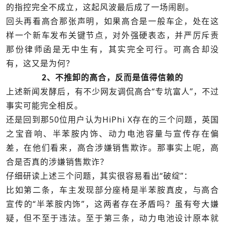
的指控完全不成立，这起风波最后成了一场闹剧。
回头再看高合那张声明，如果高合是一般车企，处在这
样一个新车发布关键节点，对外强硬表态，并严厉斥责
那份律师函是无中生有，其实完全可行。可高合却没
有，这又是为何？
2、不推卸的高合，反而是值得信赖的
上述新闻发酵后，有不少网友调侃高合“专坑富人”，不过
事实可能完全相反。
还是回到那50位用户认为HiPhi X存在的三个问题，英国
之宝音响、半苯胺内饰、动力电池容量与宣传存在偏
差，在他们看来，高合涉嫌销售欺诈。那事实上呢，高
合是否真的涉嫌销售欺诈？
仔细研读上述三个问题，其实很容易看出“破绽”：
比如第二条，车主发现部分座椅是半苯胺真皮，与高合
宣传的“半苯胺内饰”，这两者存在矛盾吗？虽有夸大嫌
疑，但不至于违法。至于第三条，动力电池设计原本就