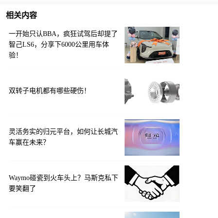
相关内容
一开始只认BBA，疯狂试驾后却提了
智己LS6，分享下6000公里用车体
验！
双转子电机都有哪些硬伤！
灵活务实的归元平台，如何让长城汽
车赢在未来？
Waymo碰瓷到火车头上？马斯克私下
要笑翻了