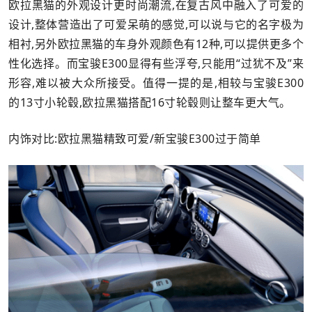
欧拉黑猫的外观设计更时尚潮流,在复古风中融入了可爱的
设计,整体营造出了可爱呆萌的感觉,可以说与它的名字极为
相衬,另外欧拉黑猫的车身外观颜色有12种,可以提供更多个
性化选择。而宝骏E300显得有些浮夸,只能用“过犹不及”来
形容,难以被大众所接受。值得一提的是,相较与宝骏E300
的13寸小轮毂,欧拉黑猫搭配16寸轮毂则让整车更大气。
内饰对比:欧拉黑猫精致可爱/新宝骏E300过于简单