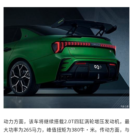
动力方面，该车将继续搭载2.0T四缸涡轮增压发动机，最
大功率为265马力，峰值扭矩为380牛・米。传动方面，与