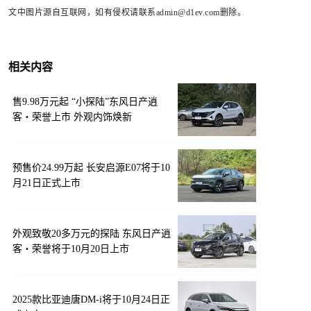
文中图片源自互联网，如有侵权请联系admin@d1ev.com删除。
相关内容
售9.98万元起 “小探陆”东风日产逍
客・荣誉上市 外观内饰焕新
预售价24.99万起 长安启源E07将于10
月21日正式上市
外观致敬20多万元的探陆 东风日产逍
客・荣誉将于10月20日上市
2025款比亚迪唐DM-i将于10月24日正