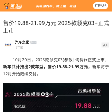
打开APP
售价19.88-21.99万元 2025款领克03+正式
上市
汽车之家
A+
2年前
10月20日，2025款领克03(参数|询价)+正式上市，
新车共计推出2款车型，
售价19.88-21.99万元，
新车将于
12月开始陆续交付。