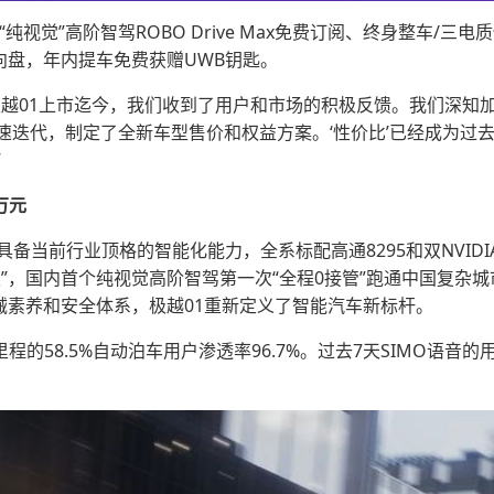
纯视觉”高阶智驾ROBO Drive Max免费订阅、终身整车/
向盘，年内提车免费获赠UWB钥匙。
“极越01上市迄今，我们收到了用户和市场的积极反馈。我们深知
迭代，制定了全新车型售价和权益方案。‘性价比’已经成为过去
”
万元
备当前行业顶格的智能化能力，全系标配高通8295和双NVIDIA D
”，国内首个纯视觉高阶智驾第一次“全程0接管”跑通中国复杂城
械素养和安全体系，极越01重新定义了智能汽车新标杆。
的58.5%自动泊车用户渗透率96.7%。过去7天SIMO语音的用