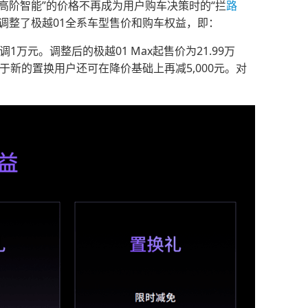
高阶智能”的价格不再成为用户购车决策时的“拦
路
调整了极越01全系车型售价和购车权益，即：
1万元。调整后的极越01 Max起售价为21.99万
同时，对于新的置换用户还可在降价基础上再减5,000元。对