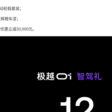
寸运动轮毂套装；
/星辉橙车漆；
断优惠立减30,000元。