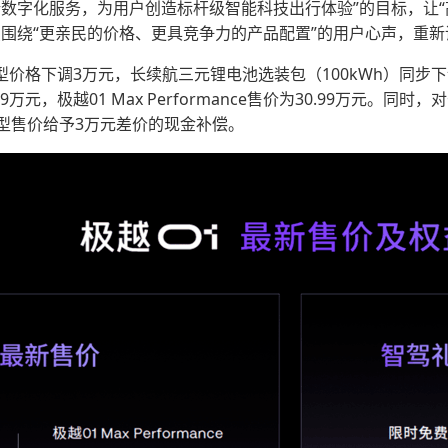
数字化服务，为用户创造标杆级智能科技出行体验”的目标，让“
点围绕“更亲民的价格、更具竞争力的产品配置”的用户心声，重新
系车型价格下调3万元，长续航三元锂电池选装包（100kWh）同步下调
49万元，极越01 Max Performance售价为30.99万元。
型售价给予3万元差价的现金补偿。