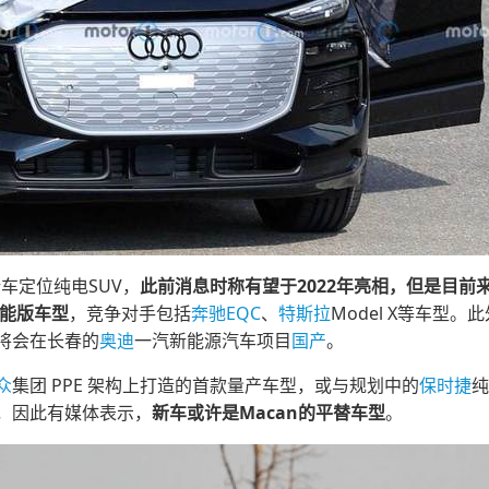
，新车定位纯电SUV，
此前消息时称有望于2022年亮相，但是目前
性能版车型
，竞争对手包括
奔驰EQC
、
特斯拉
Model X等车型。此
车型）将会在长春的
奥迪
一汽新能源汽车项目
国产
。
众
集团 PPE 架构上打造的首款量产车型，或与规划中的
保时捷
纯
，因此有媒体表示，
新车或许是Macan的平替车型
。