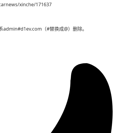
carnews/xinche/171637
min#d1ev.com（#替换成@）删除。