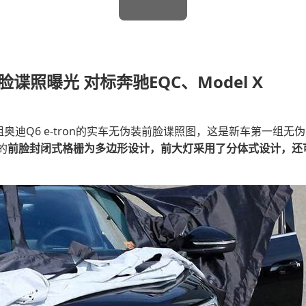
E
前脸谍照曝光 对标奔驰EQC、Model X
组奥迪Q6 e-tron的实车无伪装前脸谍照图，这是新车第一组
的
前脸封闭式格栅为多边形设计，前大灯采用了分体式设计，还