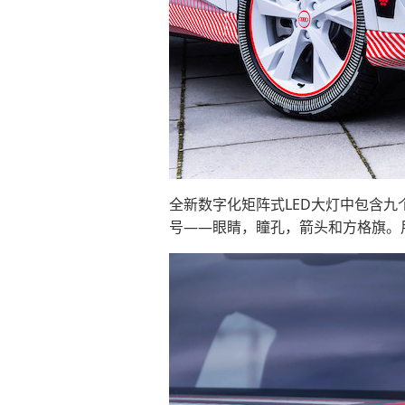
全新数字化矩阵式LED大灯中包含
号——眼睛，瞳孔，箭头和方格旗。