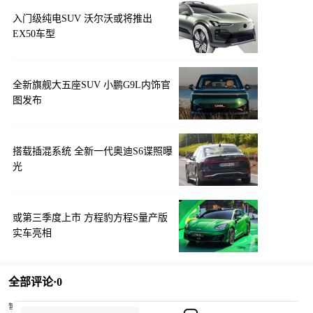
入门级纯电SUV 沃尔沃或将推出
EX50车型
全新旗舰大五座SUV 小鹏G9L内饰官
图发布
搭载插混系统 全新一代奥迪S6谍照曝
光
或第三季度上市 方程豹方程S量产版
实车亮相
全部评论·
0
暂无评论