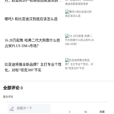
月；欧盟知识产权局驳回奥迪诉蔚来
侵权请求
哪吒S 和比亚迪汉到底应该怎么选
16.28万起售 哈弗二代大狗靠什么抢
占宋PLUS DM-i市场？
比亚迪将推全新品牌？主打专业个性
化，对标“坦克300”不实
全部评论·
3
暂无评论
我要评一下
3
65
收藏