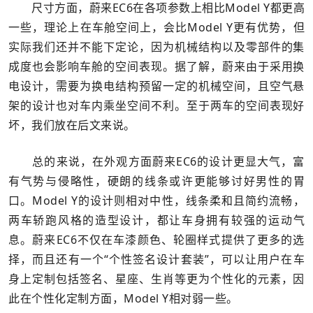
尺寸方面，蔚来EC6在各项参数上相比Model Y都更高
一些，理论上在车舱空间上，会比Model Y更有优势，但
实际我们还并不能下定论，因为机械结构以及零部件的集
成度也会影响车舱的空间表现。据了解，蔚来由于采用换
电设计，需要为换电结构预留一定的机械空间，且空气悬
架的设计也对车内乘坐空间不利。至于两车的空间表现好
坏，我们放在后文来说。
总的来说，在外观方面蔚来EC6的设计更显大气，富
有气势与侵略性，硬朗的线条或许更能够讨好男性的胃
口。Model Y的设计则相对中性，线条柔和且简约流畅，
两车轿跑风格的造型设计，都让车身拥有较强的运动气
息。蔚来EC6不仅在车漆颜色、轮圈样式提供了更多的选
择，而且还有一个“个性签名设计套装”，可以让用户在车
身上定制包括签名、星座、生肖等更为个性化的元素，因
此在个性化定制方面，Model Y相对弱一些。